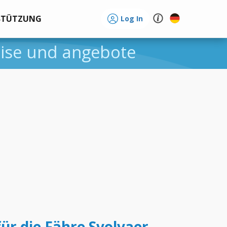
STÜTZUNG
Log In
eise und angebote
für die Fähre Svolvaer -