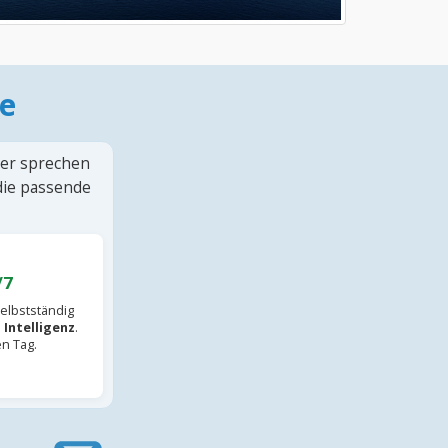
e
ter sprechen
 die passende
/7
elbstständig
 Intelligenz
.
en Tag.