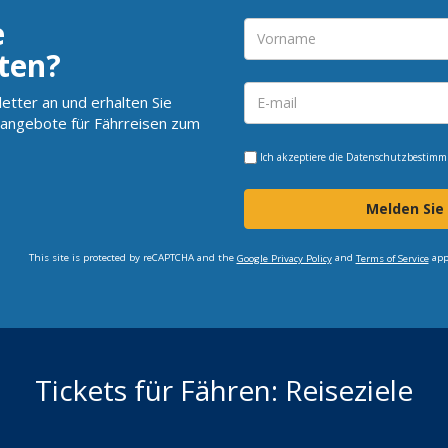
e
ten?
etter an und erhalten Sie
angebote für Fährreisen zum
Ich akzeptiere die
Datenschutzbestim
Melden Sie
This site is protected by reCAPTCHA and the
and
app
Google Privacy Policy
Terms of Service
Tickets für Fähren: Reiseziele