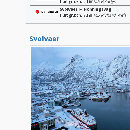
Hurtigruten
,
MS Polarlys
schiff
Svolvaer ► Honningsvag
Hurtigruten
,
MS Richard With
schiff
Svolvaer