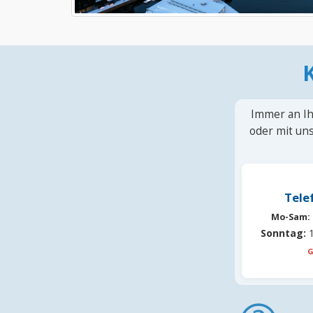
Immer an Ih
oder mit uns
Tele
Mo-Sam:
Sonntag:
1
G