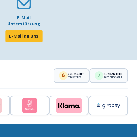
E-Mail
Unterstützung
E-Mail an uns
SSL 256-BIT
GUARANTEED
🔒
✓
ENCRYPTED
SAFE CHECKOUT