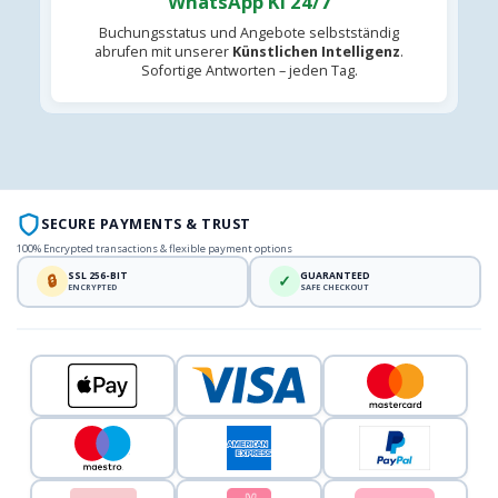
WhatsApp KI 24/7
Buchungsstatus und Angebote selbstständig
abrufen mit unserer
Künstlichen Intelligenz
.
Sofortige Antworten – jeden Tag.
SECURE PAYMENTS & TRUST
100% Encrypted transactions & flexible payment options
SSL 256-BIT
GUARANTEED
🔒
✓
ENCRYPTED
SAFE CHECKOUT