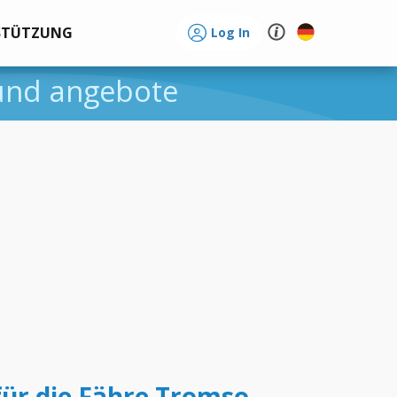
STÜTZUNG
Log In
 und angebote
für die Fähre Tromso -