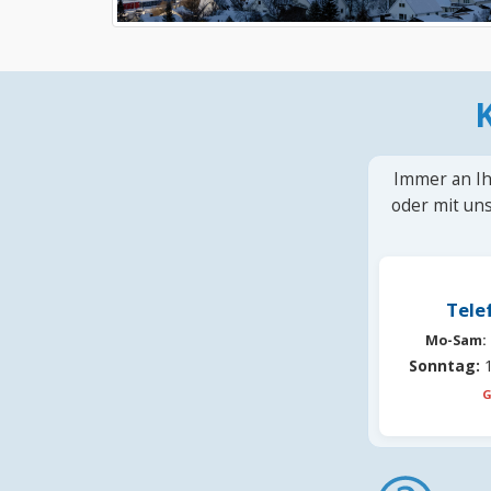
Immer an Ih
oder mit uns
Tele
Mo-Sam:
Sonntag:
1
G