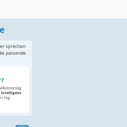
e
ter sprechen
 die passende
/7
elbstständig
 Intelligenz
.
en Tag.