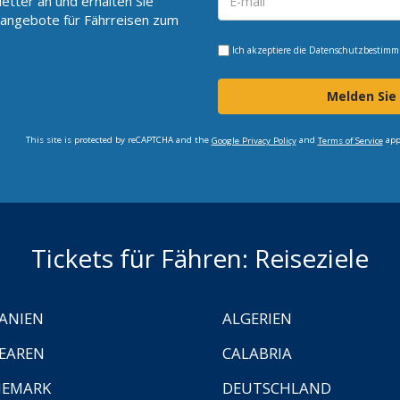
etter an und erhalten Sie
angebote für Fährreisen zum
Ich akzeptiere die
Datenschutzbestim
Melden Sie
This site is protected by reCAPTCHA and the
and
app
Google Privacy Policy
Terms of Service
Tickets für Fähren: Reiseziele
ANIEN
ALGERIEN
EAREN
CALABRIA
NEMARK
DEUTSCHLAND