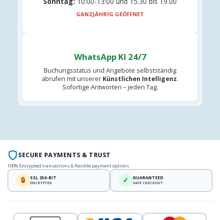
Sonntag:
10:00-13:00 und 15.30 bis 19.00
GANZJÄHRIG GEÖFFNET
WhatsApp KI 24/7
Buchungsstatus und Angebote selbstständig
abrufen mit unserer
Künstlichen Intelligenz
.
Sofortige Antworten – jeden Tag.
SECURE PAYMENTS & TRUST
100% Encrypted transactions & flexible payment options
SSL 256-BIT
GUARANTEED
🔒
✓
ENCRYPTED
SAFE CHECKOUT