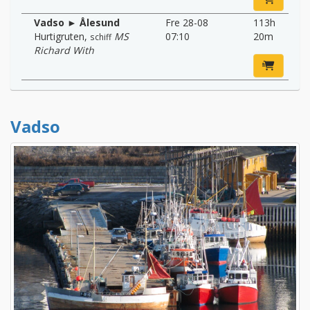
Vadso ► Ålesund
Fre 28-08
113h
Hurtigruten
,
MS
07:10
20m
schiff
Richard With
Vadso