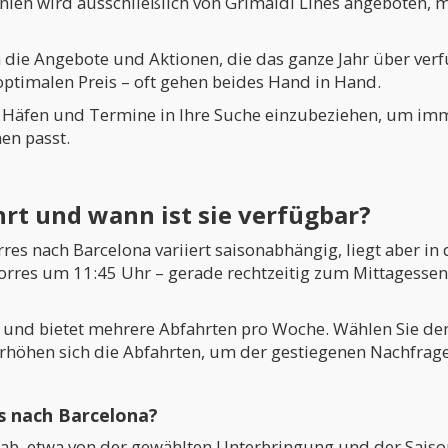
ien wird ausschließlich von Grimaldi Lines angeboten, mi
h die Angebote und Aktionen, die das ganze Jahr über verf
optimalen Preis – oft gehen beides Hand in Hand.
ve Häfen und Termine in Ihre Suche einzubeziehen, um imm
en passt.
hrt und wann ist sie verfügbar?
es nach Barcelona variiert saisonabhängig, liegt aber in 
orres um 11:45 Uhr – gerade rechtzeitig zum Mittagessen)
iv und bietet mehrere Abfahrten pro Woche. Wählen Sie 
öhen sich die Abfahrten, um der gestiegenen Nachfrage
s nach Barcelona?
 ab, etwa von der gewählten Unterbringung und der Saiso