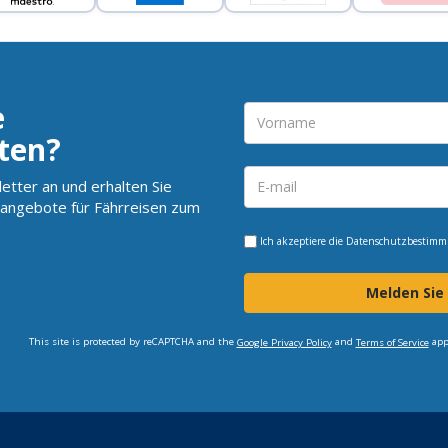
e
ten?
etter an und erhalten Sie
angebote für Fährreisen zum
Ich akzeptiere die
Datenschutzbestim
Melden Sie
This site is protected by reCAPTCHA and the
and
app
Google Privacy Policy
Terms of Service