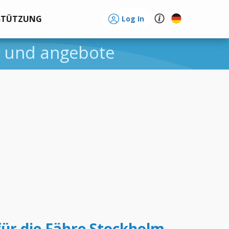
STÜTZUNG
Log In
se und angebote
für die Fähre Stockholm -