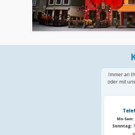
Immer an Ih
oder mit uns
Tele
Mo-Sam:
Sonntag:
1
G