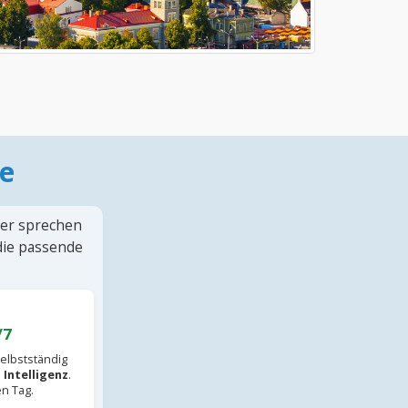
e
ter sprechen
 die passende
/7
elbstständig
 Intelligenz
.
en Tag.