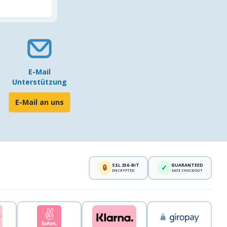
E-Mail
Unterstützung
E-Mail an uns
SSL 256-BIT
GUARANTEED
🔒
✓
ENCRYPTED
SAFE CHECKOUT