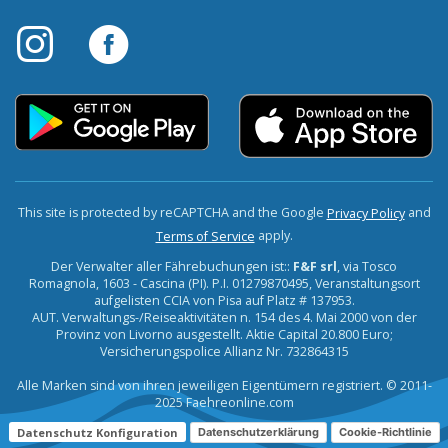
This site is protected by reCAPTCHA and the Google
and
Privacy Policy
apply.
Terms of Service
Der Verwalter aller Fährebuchungen ist::
F&F srl
, via Tosco
Romagnola, 1603 - Cascina (PI). P.I. 01279870495, Veranstaltungsort
aufgelisten CCIA von Pisa auf Platz # 137953.
AUT. Verwaltungs-/Reiseaktivitäten n. 154 des 4. Mai 2000 von der
Provinz von Livorno ausgestellt. Aktie Capital 20.800 Euro;
Versicherungspolice Allianz Nr. 732864315
Alle Marken sind von ihren jeweiligen Eigentümern registriert. © 2011-
2025 Faehreonline.com
Datenschutz Konfiguration
Datenschutzerklärung
Cookie-Richtlinie