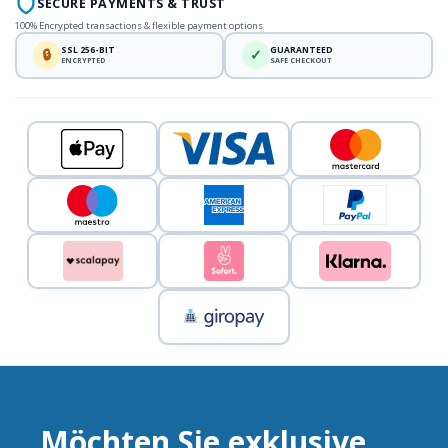
SECURE PAYMENTS & TRUST
100% Encrypted transactions & flexible payment options
SSL 256-BIT
GUARANTEED
🔒
✓
ENCRYPTED
SAFE CHECKOUT
Möchten Sie exklusive