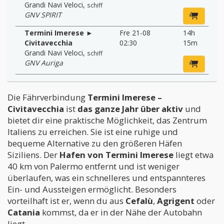
Grandi Navi Veloci
,
schiff
GNV SPIRIT
Termini Imerese ►
Fre 21-08
14h
Civitavecchia
02:30
15m
Grandi Navi Veloci
,
schiff
GNV Auriga
Die Fährverbindung
Termini Imerese –
Civitavecchia
ist
das ganze Jahr über aktiv
und
bietet dir eine praktische Möglichkeit, das Zentrum
Italiens zu erreichen. Sie ist eine ruhige und
bequeme Alternative zu den größeren Häfen
Siziliens. Der
Hafen von Termini Imerese
liegt etwa
40 km von Palermo entfernt und ist weniger
überlaufen, was ein schnelleres und entspannteres
Ein- und Aussteigen ermöglicht. Besonders
vorteilhaft ist er, wenn du aus
Cefalù
,
Agrigent
oder
Catania
kommst, da er in der Nähe der Autobahn
liegt.