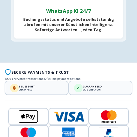
WhatsApp KI 24/7
Buchungsstatus und Angebote selbstständig
abrufen mit unserer
Künstlichen Intelligenz
.
Sofortige Antworten – jeden Tag.
SECURE PAYMENTS & TRUST
100% Encrypted transactions & flexible payment options
SSL 256-BIT
GUARANTEED
🔒
✓
ENCRYPTED
SAFE CHECKOUT