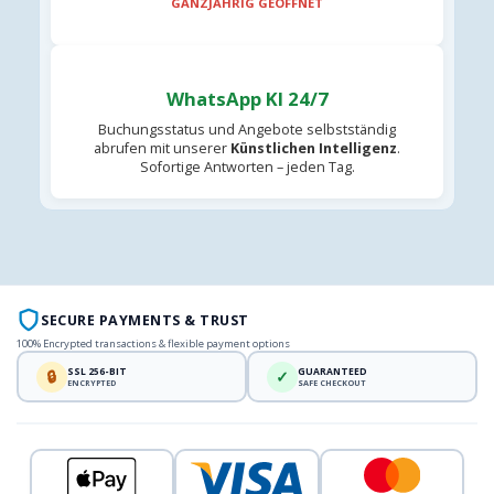
GANZJÄHRIG GEÖFFNET
WhatsApp KI 24/7
Buchungsstatus und Angebote selbstständig
abrufen mit unserer
Künstlichen Intelligenz
.
Sofortige Antworten – jeden Tag.
SECURE PAYMENTS & TRUST
100% Encrypted transactions & flexible payment options
SSL 256-BIT
GUARANTEED
🔒
✓
ENCRYPTED
SAFE CHECKOUT