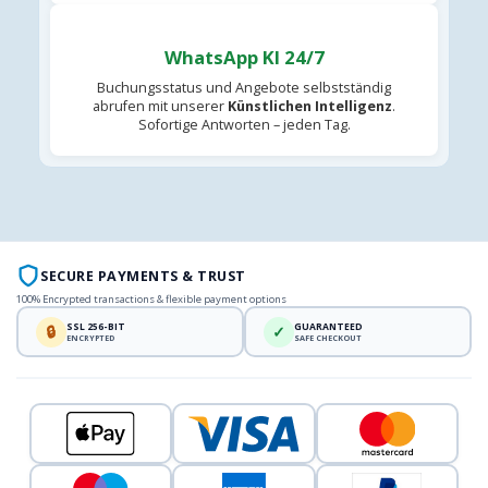
WhatsApp KI 24/7
Buchungsstatus und Angebote selbstständig
abrufen mit unserer
Künstlichen Intelligenz
.
Sofortige Antworten – jeden Tag.
SECURE PAYMENTS & TRUST
100% Encrypted transactions & flexible payment options
SSL 256-BIT
GUARANTEED
🔒
✓
ENCRYPTED
SAFE CHECKOUT