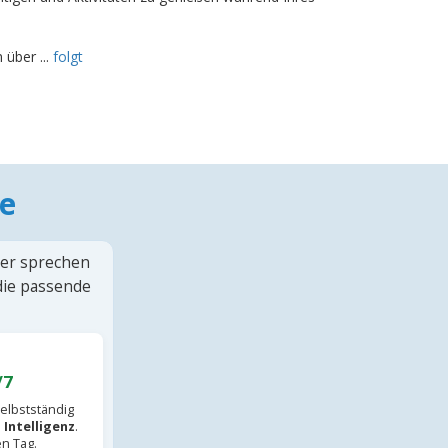
 über ...
folgt
e
ter sprechen
 die passende
/7
elbstständig
 Intelligenz
.
en Tag.