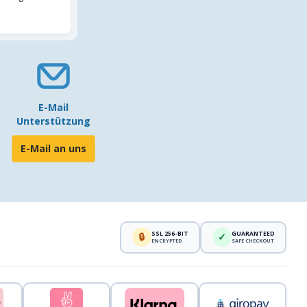
E-Mail
Unterstützung
E-Mail an uns
SSL 256-BIT
GUARANTEED
🔒
✓
ENCRYPTED
SAFE CHECKOUT