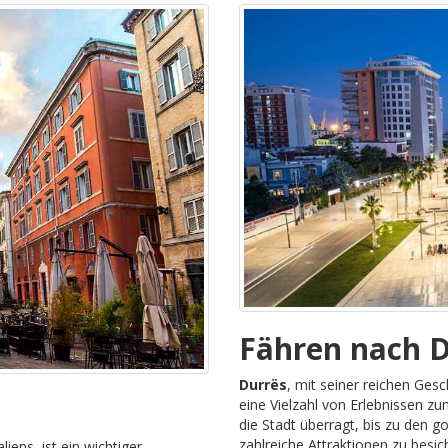
Fähren nach D
Durrës
, mit seiner reichen Ges
eine Vielzahl von Erlebnissen z
die Stadt überragt, bis zu den 
zahlreiche Attraktionen zu besi
liens, ist ein wichtiger