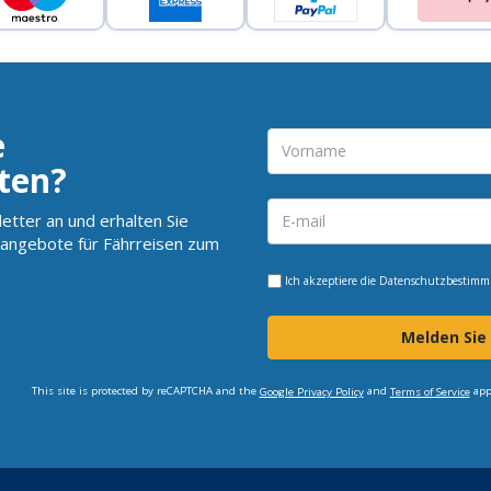
e
ten?
etter an und erhalten Sie
angebote für Fährreisen zum
Ich akzeptiere die
Datenschutzbestim
Melden Sie
This site is protected by reCAPTCHA and the
and
app
Google Privacy Policy
Terms of Service