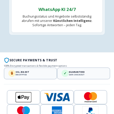
WhatsApp KI 24/7
Buchungsstatus und Angebote selbstständig
abrufen mit unserer
Künstlichen Intelligenz
.
Sofortige Antworten – jeden Tag.
SECURE PAYMENTS & TRUST
100% Encrypted transactions & flexible payment options
SSL 256-BIT
GUARANTEED
🔒
✓
ENCRYPTED
SAFE CHECKOUT