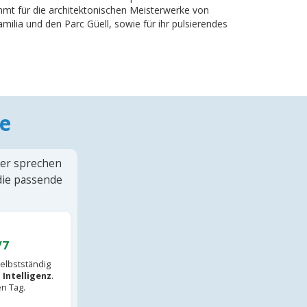
ühmt für die architektonischen Meisterwerke von
milia und den Parc Güell, sowie für ihr pulsierendes
e
ter sprechen
 die passende
/7
elbstständig
 Intelligenz
.
en Tag.