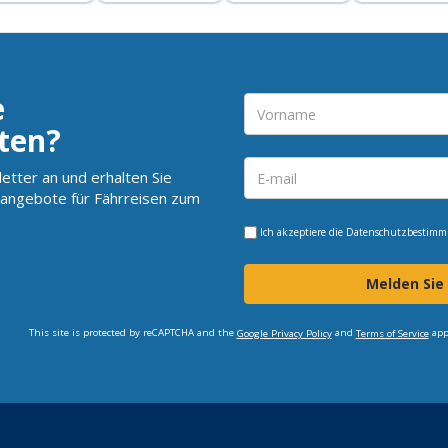
e
ten?
etter an und erhalten Sie
angebote für Fährreisen zum
Ich akzeptiere die
Datenschutzbestim
Melden Sie
This site is protected by reCAPTCHA and the
and
app
Google Privacy Policy
Terms of Service