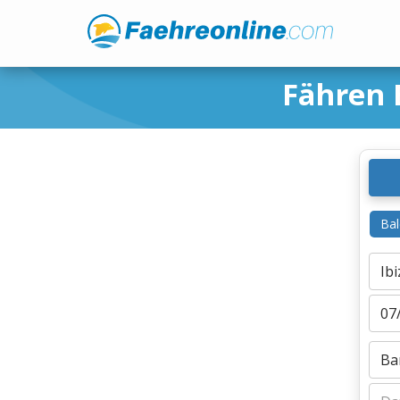
Fähren 
Bal