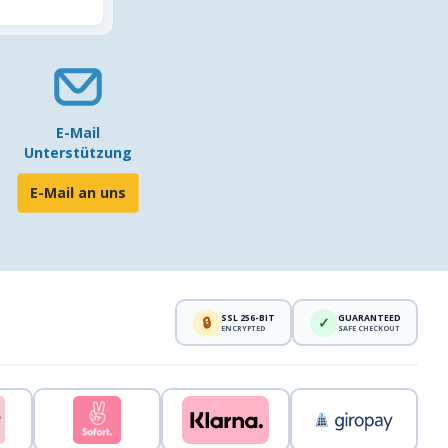
E-Mail
Unterstützung
E-Mail an uns
SSL 256-BIT
GUARANTEED
🔒
✓
ENCRYPTED
SAFE CHECKOUT