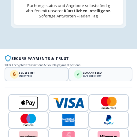
Buchungsstatus und Angebote selbstständig
abrufen mit unserer
Künstlichen Intelligenz
.
Sofortige Antworten – jeden Tag.
SECURE PAYMENTS & TRUST
100% Encrypted transactions & flexible payment options
SSL 256-BIT
GUARANTEED
🔒
✓
ENCRYPTED
SAFE CHECKOUT