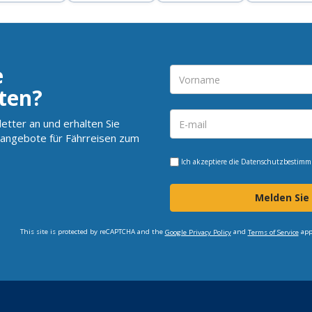
e
ten?
etter an und erhalten Sie
angebote für Fährreisen zum
Ich akzeptiere die
Datenschutzbestim
Melden Sie
This site is protected by reCAPTCHA and the
and
app
Google Privacy Policy
Terms of Service