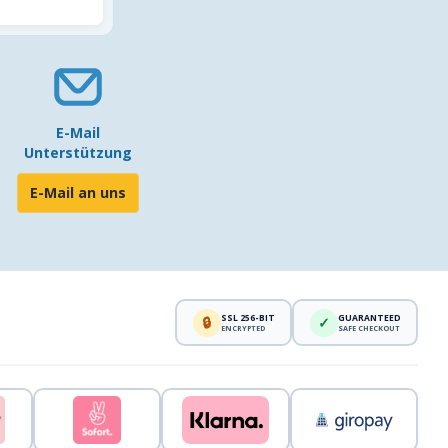
E-Mail
Unterstützung
E-Mail an uns
SSL 256-BIT
GUARANTEED
🔒
✓
ENCRYPTED
SAFE CHECKOUT