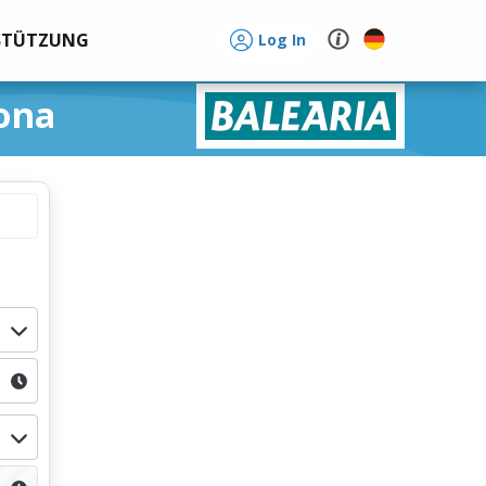
STÜTZUNG
Log In
ona