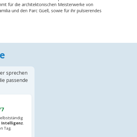
ühmt für die architektonischen Meisterwerke von
milia und den Parc Güell, sowie für ihr pulsierendes
e
ter sprechen
 die passende
/7
elbstständig
 Intelligenz
.
en Tag.