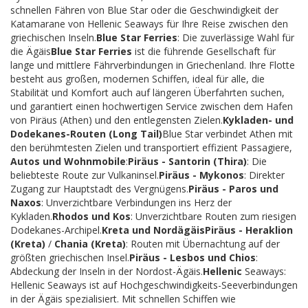
schnellen Fähren von Blue Star oder die Geschwindigkeit der
Katamarane von Hellenic Seaways für Ihre Reise zwischen den
griechischen Inseln.
Blue Star Ferries
: Die zuverlässige Wahl für
die Ägäis
Blue Star Ferries
ist die führende Gesellschaft für
lange und mittlere Fährverbindungen in Griechenland. Ihre Flotte
besteht aus großen, modernen Schiffen, ideal für alle, die
Stabilität und Komfort auch auf längeren Überfahrten suchen,
und garantiert einen hochwertigen Service zwischen dem Hafen
von Piräus (Athen) und den entlegensten Zielen.
Kykladen- und
Dodekanes-Routen (Long Tail)
Blue Star verbindet Athen mit
den berühmtesten Zielen und transportiert effizient Passagiere,
Autos und Wohnmobile
:
Piräus - Santorin (Thira)
: Die
beliebteste Route zur Vulkaninsel.
Piräus - Mykonos
: Direkter
Zugang zur Hauptstadt des Vergnügens.
Piräus - Paros und
Naxos
: Unverzichtbare Verbindungen ins Herz der
Kykladen.
Rhodos und Kos
: Unverzichtbare Routen zum riesigen
Dodekanes-Archipel.
Kreta und Nordägäis
Piräus - Heraklion
(Kreta)
/
Chania (Kreta)
: Routen mit Übernachtung auf der
größten griechischen Insel.
Piräus - Lesbos und Chios
:
Abdeckung der Inseln in der Nordost-Ägäis.
Hellenic
Seaways:
Hellenic Seaways ist auf Hochgeschwindigkeits-Seeverbindungen
in der Ägäis spezialisiert. Mit schnellen Schiffen wie