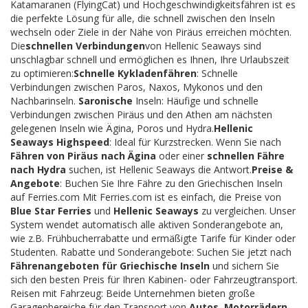
Katamaranen (FlyingCat) und Hochgeschwindigkeitsfähren ist es
die perfekte Lösung für alle, die schnell zwischen den Inseln
wechseln oder Ziele in der Nähe von Piräus erreichen möchten.
Die
schnellen Verbindungen
von Hellenic Seaways sind
unschlagbar schnell und ermöglichen es Ihnen, Ihre Urlaubszeit
zu optimieren:
Schnelle Kykladenfähren
: Schnelle
Verbindungen zwischen Paros, Naxos, Mykonos und den
Nachbarinseln.
Saronische
Inseln: Häufige und schnelle
Verbindungen zwischen Piräus und den Athen am nächsten
gelegenen Inseln wie Ägina, Poros und Hydra.
Hellenic
Seaways Highspeed
: Ideal für Kurzstrecken. Wenn Sie nach
Fähren von Piräus nach Ägina
oder einer
schnellen Fähre
nach Hydra
suchen, ist Hellenic Seaways die Antwort.
Preise &
Angebote
: Buchen Sie Ihre Fähre zu den Griechischen Inseln
auf Ferries.com Mit Ferries.com ist es einfach, die Preise von
Blue Star Ferries
und
Hellenic Seaways
zu vergleichen. Unser
System wendet automatisch alle aktiven Sonderangebote an,
wie z.B. Frühbucherrabatte und ermäßigte Tarife für Kinder oder
Studenten. Rabatte und Sonderangebote: Suchen Sie jetzt nach
Fährenangeboten für Griechische Inseln
und sichern Sie
sich den besten Preis für Ihren Kabinen- oder Fahrzeugtransport.
Reisen mit Fahrzeug: Beide Unternehmen bieten große
Garagenbereiche für den Transport von
Autos, Motorrädern