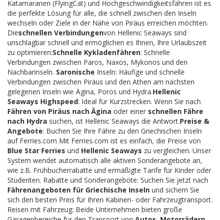
Katamaranen (FlyingCat) und Hochgeschwindigkeitsfähren ist es
die perfekte Lösung für alle, die schnell zwischen den Inseln
wechseln oder Ziele in der Nähe von Piräus erreichen möchten.
Die
schnellen Verbindungen
von Hellenic Seaways sind
unschlagbar schnell und ermöglichen es Ihnen, Ihre Urlaubszeit
zu optimieren:
Schnelle Kykladenfähren
: Schnelle
Verbindungen zwischen Paros, Naxos, Mykonos und den
Nachbarinseln.
Saronische
Inseln: Häufige und schnelle
Verbindungen zwischen Piräus und den Athen am nächsten
gelegenen Inseln wie Ägina, Poros und Hydra.
Hellenic
Seaways Highspeed
: Ideal für Kurzstrecken. Wenn Sie nach
Fähren von Piräus nach Ägina
oder einer
schnellen Fähre
nach Hydra
suchen, ist Hellenic Seaways die Antwort.
Preise &
Angebote
: Buchen Sie Ihre Fähre zu den Griechischen Inseln
auf Ferries.com Mit Ferries.com ist es einfach, die Preise von
Blue Star Ferries
und
Hellenic Seaways
zu vergleichen. Unser
System wendet automatisch alle aktiven Sonderangebote an,
wie z.B. Frühbucherrabatte und ermäßigte Tarife für Kinder oder
Studenten. Rabatte und Sonderangebote: Suchen Sie jetzt nach
Fährenangeboten für Griechische Inseln
und sichern Sie
sich den besten Preis für Ihren Kabinen- oder Fahrzeugtransport.
Reisen mit Fahrzeug: Beide Unternehmen bieten große
Garagenbereiche für den Transport von
Autos, Motorrädern