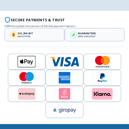
SECURE PAYMENTS & TRUST
100% Encrypted transactions & flexible payment options
SSL 256-BIT
GUARANTEED
🔒
✓
ENCRYPTED
SAFE CHECKOUT