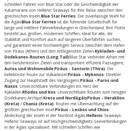
schnellen Fähren von Blue Star oder die Geschwindigkeit der
Katamarane von Hellenic Seaways für Ihre Reise zwischen den
griechischen Inseln.
Blue Star Ferries
: Die zuverlässige Wahl für
die Ägäis
Blue Star Ferries
ist die führende Gesellschaft für
lange und mittlere Fährverbindungen in Griechenland. Ihre Flotte
besteht aus großen, modernen Schiffen, ideal für alle, die
Stabilität und Komfort auch auf längeren Überfahrten suchen,
und garantiert einen hochwertigen Service zwischen dem Hafen
von Piräus (Athen) und den entlegensten Zielen.
Kykladen- und
Dodekanes-Routen (Long Tail)
Blue Star verbindet Athen mit
den berühmtesten Zielen und transportiert effizient Passagiere,
Autos und Wohnmobile
:
Piräus - Santorin (Thira)
: Die
beliebteste Route zur Vulkaninsel.
Piräus - Mykonos
: Direkter
Zugang zur Hauptstadt des Vergnügens.
Piräus - Paros und
Naxos
: Unverzichtbare Verbindungen ins Herz der
Kykladen.
Rhodos und Kos
: Unverzichtbare Routen zum riesigen
Dodekanes-Archipel.
Kreta und Nordägäis
Piräus - Heraklion
(Kreta)
/
Chania (Kreta)
: Routen mit Übernachtung auf der
größten griechischen Insel.
Piräus - Lesbos und Chios
:
Abdeckung der Inseln in der Nordost-Ägäis.
Hellenic
Seaways:
Hellenic Seaways ist auf Hochgeschwindigkeits-Seeverbindungen
in der Ägäis spezialisiert. Mit schnellen Schiffen wie