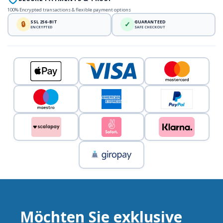
100% Encrypted transactions & flexible payment options
SSL 256-BIT
GUARANTEED
🔒
✓
ENCRYPTED
SAFE CHECKOUT
Möchten Sie exklusive