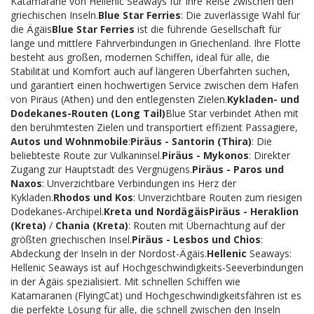
Katamarane von Hellenic Seaways für Ihre Reise zwischen den
griechischen Inseln.
Blue Star Ferries
: Die zuverlässige Wahl für
die Ägäis
Blue Star Ferries
ist die führende Gesellschaft für
lange und mittlere Fährverbindungen in Griechenland. Ihre Flotte
besteht aus großen, modernen Schiffen, ideal für alle, die
Stabilität und Komfort auch auf längeren Überfahrten suchen,
und garantiert einen hochwertigen Service zwischen dem Hafen
von Piräus (Athen) und den entlegensten Zielen.
Kykladen- und
Dodekanes-Routen (Long Tail)
Blue Star verbindet Athen mit
den berühmtesten Zielen und transportiert effizient Passagiere,
Autos und Wohnmobile
:
Piräus - Santorin (Thira)
: Die
beliebteste Route zur Vulkaninsel.
Piräus - Mykonos
: Direkter
Zugang zur Hauptstadt des Vergnügens.
Piräus - Paros und
Naxos
: Unverzichtbare Verbindungen ins Herz der
Kykladen.
Rhodos und Kos
: Unverzichtbare Routen zum riesigen
Dodekanes-Archipel.
Kreta und Nordägäis
Piräus - Heraklion
(Kreta)
/
Chania (Kreta)
: Routen mit Übernachtung auf der
größten griechischen Insel.
Piräus - Lesbos und Chios
:
Abdeckung der Inseln in der Nordost-Ägäis.
Hellenic
Seaways:
Hellenic Seaways ist auf Hochgeschwindigkeits-Seeverbindungen
in der Ägäis spezialisiert. Mit schnellen Schiffen wie
Katamaranen (FlyingCat) und Hochgeschwindigkeitsfähren ist es
die perfekte Lösung für alle, die schnell zwischen den Inseln