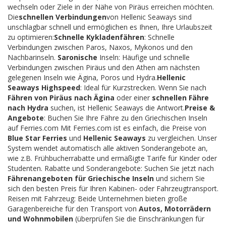
wechseln oder Ziele in der Nähe von Piräus erreichen möchten.
Die
schnellen Verbindungen
von Hellenic Seaways sind
unschlagbar schnell und ermöglichen es Ihnen, Ihre Urlaubszeit
zu optimieren:
Schnelle Kykladenfähren
: Schnelle
Verbindungen zwischen Paros, Naxos, Mykonos und den
Nachbarinseln.
Saronische
Inseln: Häufige und schnelle
Verbindungen zwischen Piräus und den Athen am nächsten
gelegenen Inseln wie Ägina, Poros und Hydra.
Hellenic
Seaways Highspeed
: Ideal für Kurzstrecken. Wenn Sie nach
Fähren von Piräus nach Ägina
oder einer
schnellen Fähre
nach Hydra
suchen, ist Hellenic Seaways die Antwort.
Preise &
Angebote
: Buchen Sie Ihre Fähre zu den Griechischen Inseln
auf Ferries.com Mit Ferries.com ist es einfach, die Preise von
Blue Star Ferries
und
Hellenic Seaways
zu vergleichen. Unser
System wendet automatisch alle aktiven Sonderangebote an,
wie z.B. Frühbucherrabatte und ermäßigte Tarife für Kinder oder
Studenten. Rabatte und Sonderangebote: Suchen Sie jetzt nach
Fährenangeboten für Griechische Inseln
und sichern Sie
sich den besten Preis für Ihren Kabinen- oder Fahrzeugtransport.
Reisen mit Fahrzeug: Beide Unternehmen bieten große
Garagenbereiche für den Transport von
Autos, Motorrädern
und Wohnmobilen
(überprüfen Sie die Einschränkungen für