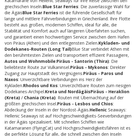
Katamarane von Hellenic Seaways für Ihre Reise zwischen den
griechischen Inseln.
Blue Star Ferries
: Die zuverlässige Wahl für
die Ägäis
Blue Star Ferries
ist die führende Gesellschaft für
lange und mittlere Fährverbindungen in Griechenland. Ihre Flotte
besteht aus großen, modernen Schiffen, ideal für alle, die
Stabilität und Komfort auch auf längeren Überfahrten suchen,
und garantiert einen hochwertigen Service zwischen dem Hafen
von Piräus (Athen) und den entlegensten Zielen.
Kykladen- und
Dodekanes-Routen (Long Tail)
Blue Star verbindet Athen mit
den berühmtesten Zielen und transportiert effizient Passagiere,
Autos und Wohnmobile
:
Piräus - Santorin (Thira)
: Die
beliebteste Route zur Vulkaninsel.
Piräus - Mykonos
: Direkter
Zugang zur Hauptstadt des Vergnügens.
Piräus - Paros und
Naxos
: Unverzichtbare Verbindungen ins Herz der
Kykladen.
Rhodos und Kos
: Unverzichtbare Routen zum riesigen
Dodekanes-Archipel.
Kreta und Nordägäis
Piräus - Heraklion
(Kreta)
/
Chania (Kreta)
: Routen mit Übernachtung auf der
größten griechischen Insel.
Piräus - Lesbos und Chios
:
Abdeckung der Inseln in der Nordost-Ägäis.
Hellenic
Seaways:
Hellenic Seaways ist auf Hochgeschwindigkeits-Seeverbindungen
in der Ägäis spezialisiert. Mit schnellen Schiffen wie
Katamaranen (FlyingCat) und Hochgeschwindigkeitsfähren ist es
die perfekte Lösung für alle, die schnell zwischen den Inseln