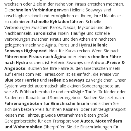
wechseln oder Ziele in der Nähe von Piräus erreichen möchten.
Die
schnellen Verbindungen
von Hellenic Seaways sind
unschlagbar schnell und ermöglichen es Ihnen, Ihre Urlaubszeit
zu optimieren:
Schnelle Kykladenfähren
: Schnelle
Verbindungen zwischen Paros, Naxos, Mykonos und den
Nachbarinseln.
Saronische
Inseln: Häufige und schnelle
Verbindungen zwischen Piräus und den Athen am nächsten
gelegenen Inseln wie Ägina, Poros und Hydra.
Hellenic
Seaways Highspeed
: Ideal für Kurzstrecken. Wenn Sie nach
Fähren von Piräus nach Ägina
oder einer
schnellen Fähre
nach Hydra
suchen, ist Hellenic Seaways die Antwort.
Preise &
Angebote
: Buchen Sie Ihre Fähre zu den Griechischen Inseln
auf Ferries.com Mit Ferries.com ist es einfach, die Preise von
Blue Star Ferries
und
Hellenic Seaways
zu vergleichen. Unser
System wendet automatisch alle aktiven Sonderangebote an,
wie z.B. Frühbucherrabatte und ermäßigte Tarife für Kinder oder
Studenten. Rabatte und Sonderangebote: Suchen Sie jetzt nach
Fährenangeboten für Griechische Inseln
und sichern Sie
sich den besten Preis für Ihren Kabinen- oder Fahrzeugtransport.
Reisen mit Fahrzeug: Beide Unternehmen bieten große
Garagenbereiche für den Transport von
Autos, Motorrädern
und Wohnmobilen
(überprüfen Sie die Einschränkungen für