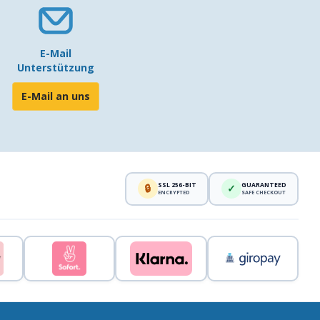
E-Mail
Unterstützung
E-Mail an uns
SSL 256-BIT
GUARANTEED
🔒
✓
ENCRYPTED
SAFE CHECKOUT