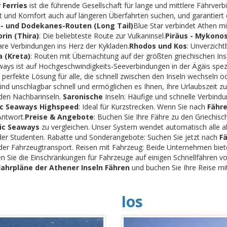
 Ferries
ist die führende Gesellschaft für lange und mittlere Fährverb
lität und Komfort auch auf längeren Überfahrten suchen, und garantie
- und Dodekanes-Routen (Long Tail)
Blue Star verbindet Athen mi
orin (Thira)
: Die beliebteste Route zur Vulkaninsel.
Piräus - Mykono
are Verbindungen ins Herz der Kykladen.
Rhodos und Kos
: Unverzich
a (Kreta)
: Routen mit Übernachtung auf der größten griechischen Inse
ays ist auf Hochgeschwindigkeits-Seeverbindungen in der Ägäis spezia
 perfekte Lösung für alle, die schnell zwischen den Inseln wechseln o
ind unschlagbar schnell und ermöglichen es Ihnen, Ihre Urlaubszeit zu
den Nachbarinseln.
Saronische
Inseln: Häufige und schnelle Verbin
ic Seaways Highspeed
: Ideal für Kurzstrecken. Wenn Sie nach
Fähre
Antwort.
Preise & Angebote
: Buchen Sie Ihre Fähre zu den Griechisc
nic Seaways
zu vergleichen. Unser System wendet automatisch alle a
der Studenten. Rabatte und Sonderangebote: Suchen Sie jetzt nach
F
- oder Fahrzeugtransport. Reisen mit Fahrzeug: Beide Unternehmen bi
n Sie die Einschränkungen für Fahrzeuge auf einigen Schnellfähren vo
Fahrpläne der Athener Inseln Fähren
und buchen Sie Ihre Reise mit
Ios