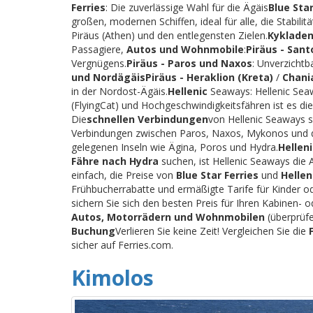
Ferries
: Die zuverlässige Wahl für die Ägäis
Blue Star
großen, modernen Schiffen, ideal für alle, die Stabi
Piräus (Athen) und den entlegensten Zielen.
Kykladen
Passagiere,
Autos und Wohnmobile
:
Piräus - Sant
Vergnügens.
Piräus - Paros und Naxos
: Unverzichtb
und Nordägäis
Piräus - Heraklion (Kreta)
/
Chani
in der Nordost-Ägäis.
Hellenic
Seaways: Hellenic Seaw
(FlyingCat) und Hochgeschwindigkeitsfähren ist es die
Die
schnellen Verbindungen
von Hellenic Seaways s
Verbindungen zwischen Paros, Naxos, Mykonos und 
gelegenen Inseln wie Ägina, Poros und Hydra.
Hellen
Fähre nach Hydra
suchen, ist Hellenic Seaways die 
einfach, die Preise von
Blue Star Ferries
und
Helle
Frühbucherrabatte und ermäßigte Tarife für Kinder o
sichern Sie sich den besten Preis für Ihren Kabinen
Autos, Motorrädern und Wohnmobilen
(überprüfe
Buchung
Verlieren Sie keine Zeit! Vergleichen Sie die
sicher auf Ferries.com.
Kimolos