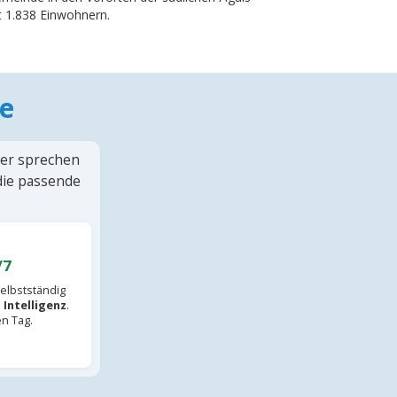
it 1.838 Einwohnern.
e
ter sprechen
 die passende
/7
elbstständig
 Intelligenz
.
en Tag.