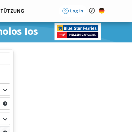
STÜTZUNG
Log In
olos Ios