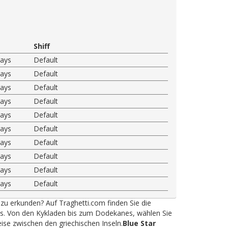
Shiff
ways
Default
ways
Default
ways
Default
ways
Default
ways
Default
ways
Default
ways
Default
ways
Default
ways
Default
ways
Default
 zu erkunden? Auf Traghetti.com finden Sie die
ys. Von den Kykladen bis zum Dodekanes, wählen Sie
eise zwischen den griechischen Inseln.
Blue Star