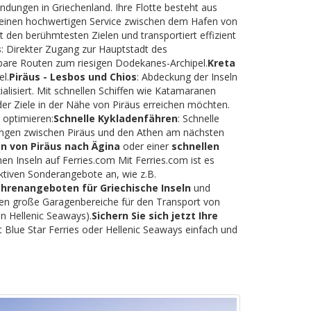
indungen in Griechenland. Ihre Flotte besteht aus
rt einen hochwertigen Service zwischen dem Hafen von
t den berühmtesten Zielen und transportiert effizient
s
: Direkter Zugang zur Hauptstadt des
tbare Routen zum riesigen Dodekanes-Archipel.
Kreta
l.
Piräus - Lesbos und Chios
: Abdeckung der Inseln
lisiert. Mit schnellen Schiffen wie Katamaranen
der Ziele in der Nähe von Piräus erreichen möchten.
 optimieren:
Schnelle Kykladenfähren
: Schnelle
dungen zwischen Piräus und den Athen am nächsten
n von Piräus nach Ägina
oder einer
schnellen
hen Inseln auf Ferries.com Mit Ferries.com ist es
ktiven Sonderangebote an, wie z.B.
ährenangeboten für Griechische Inseln
und
eten große Garagenbereiche für den Transport von
n Hellenic Seaways).
Sichern Sie sich jetzt Ihre
 Blue Star Ferries oder Hellenic Seaways einfach und