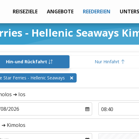
REISEZIELE
ANGEBOTE
REEDEREIEN
UNTER
rries - Hellenic Seaways Kim
Hin-und Rückfahrt
Nur Hinfahrt
e Star Ferries - Hellenic Seaways