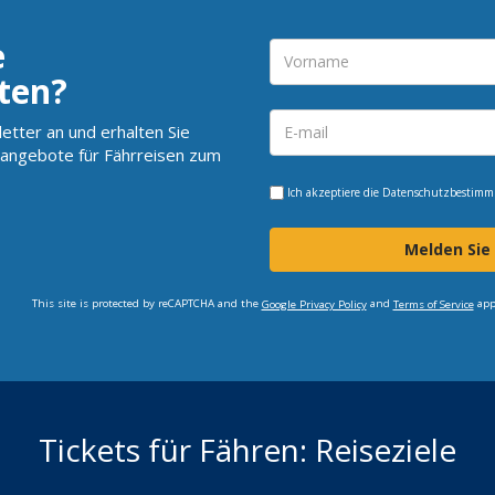
e
ten?
etter an und erhalten Sie
angebote für Fährreisen zum
Ich akzeptiere die
Datenschutzbestim
Melden Sie
This site is protected by reCAPTCHA and the
and
app
Google Privacy Policy
Terms of Service
Tickets für Fähren: Reiseziele