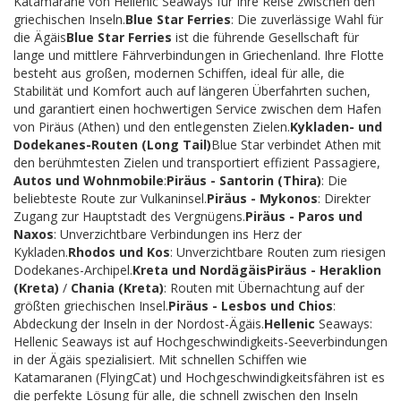
Katamarane von Hellenic Seaways für Ihre Reise zwischen den
griechischen Inseln.
Blue Star Ferries
: Die zuverlässige Wahl für
die Ägäis
Blue Star Ferries
ist die führende Gesellschaft für
lange und mittlere Fährverbindungen in Griechenland. Ihre Flotte
besteht aus großen, modernen Schiffen, ideal für alle, die
Stabilität und Komfort auch auf längeren Überfahrten suchen,
und garantiert einen hochwertigen Service zwischen dem Hafen
von Piräus (Athen) und den entlegensten Zielen.
Kykladen- und
Dodekanes-Routen (Long Tail)
Blue Star verbindet Athen mit
den berühmtesten Zielen und transportiert effizient Passagiere,
Autos und Wohnmobile
:
Piräus - Santorin (Thira)
: Die
beliebteste Route zur Vulkaninsel.
Piräus - Mykonos
: Direkter
Zugang zur Hauptstadt des Vergnügens.
Piräus - Paros und
Naxos
: Unverzichtbare Verbindungen ins Herz der
Kykladen.
Rhodos und Kos
: Unverzichtbare Routen zum riesigen
Dodekanes-Archipel.
Kreta und Nordägäis
Piräus - Heraklion
(Kreta)
/
Chania (Kreta)
: Routen mit Übernachtung auf der
größten griechischen Insel.
Piräus - Lesbos und Chios
:
Abdeckung der Inseln in der Nordost-Ägäis.
Hellenic
Seaways:
Hellenic Seaways ist auf Hochgeschwindigkeits-Seeverbindungen
in der Ägäis spezialisiert. Mit schnellen Schiffen wie
Katamaranen (FlyingCat) und Hochgeschwindigkeitsfähren ist es
die perfekte Lösung für alle, die schnell zwischen den Inseln