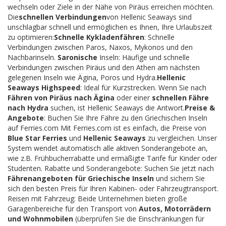
wechseln oder Ziele in der Nähe von Piräus erreichen möchten.
Die
schnellen Verbindungen
von Hellenic Seaways sind
unschlagbar schnell und ermöglichen es Ihnen, Ihre Urlaubszeit
zu optimieren:
Schnelle Kykladenfähren
: Schnelle
Verbindungen zwischen Paros, Naxos, Mykonos und den
Nachbarinseln.
Saronische
Inseln: Häufige und schnelle
Verbindungen zwischen Piräus und den Athen am nächsten
gelegenen Inseln wie Ägina, Poros und Hydra.
Hellenic
Seaways Highspeed
: Ideal für Kurzstrecken. Wenn Sie nach
Fähren von Piräus nach Ägina
oder einer
schnellen Fähre
nach Hydra
suchen, ist Hellenic Seaways die Antwort.
Preise &
Angebote
: Buchen Sie Ihre Fähre zu den Griechischen Inseln
auf Ferries.com Mit Ferries.com ist es einfach, die Preise von
Blue Star Ferries
und
Hellenic Seaways
zu vergleichen. Unser
System wendet automatisch alle aktiven Sonderangebote an,
wie z.B. Frühbucherrabatte und ermäßigte Tarife für Kinder oder
Studenten. Rabatte und Sonderangebote: Suchen Sie jetzt nach
Fährenangeboten für Griechische Inseln
und sichern Sie
sich den besten Preis für Ihren Kabinen- oder Fahrzeugtransport.
Reisen mit Fahrzeug: Beide Unternehmen bieten große
Garagenbereiche für den Transport von
Autos, Motorrädern
und Wohnmobilen
(überprüfen Sie die Einschränkungen für