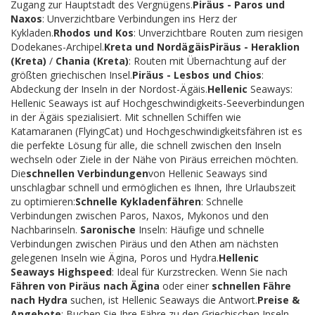
Zugang zur Hauptstadt des Vergnügens.
Piräus - Paros und
Naxos
: Unverzichtbare Verbindungen ins Herz der
Kykladen.
Rhodos und Kos
: Unverzichtbare Routen zum riesigen
Dodekanes-Archipel.
Kreta und Nordägäis
Piräus - Heraklion
(Kreta)
/
Chania (Kreta)
: Routen mit Übernachtung auf der
größten griechischen Insel.
Piräus - Lesbos und Chios
:
Abdeckung der Inseln in der Nordost-Ägäis.
Hellenic
Seaways:
Hellenic Seaways ist auf Hochgeschwindigkeits-Seeverbindungen
in der Ägäis spezialisiert. Mit schnellen Schiffen wie
Katamaranen (FlyingCat) und Hochgeschwindigkeitsfähren ist es
die perfekte Lösung für alle, die schnell zwischen den Inseln
wechseln oder Ziele in der Nähe von Piräus erreichen möchten.
Die
schnellen Verbindungen
von Hellenic Seaways sind
unschlagbar schnell und ermöglichen es Ihnen, Ihre Urlaubszeit
zu optimieren:
Schnelle Kykladenfähren
: Schnelle
Verbindungen zwischen Paros, Naxos, Mykonos und den
Nachbarinseln.
Saronische
Inseln: Häufige und schnelle
Verbindungen zwischen Piräus und den Athen am nächsten
gelegenen Inseln wie Ägina, Poros und Hydra.
Hellenic
Seaways Highspeed
: Ideal für Kurzstrecken. Wenn Sie nach
Fähren von Piräus nach Ägina
oder einer
schnellen Fähre
nach Hydra
suchen, ist Hellenic Seaways die Antwort.
Preise &
Angebote
: Buchen Sie Ihre Fähre zu den Griechischen Inseln