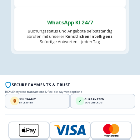
WhatsApp KI 24/7
Buchungsstatus und Angebote selbstständig
abrufen mit unserer
Künstlichen Intelligenz
.
Sofortige Antworten – jeden Tag.
SECURE PAYMENTS & TRUST
100% Encrypted transactions & flexible payment options
SSL 256-BIT
GUARANTEED
🔒
✓
ENCRYPTED
SAFE CHECKOUT