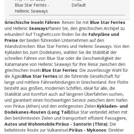
Blue Star Ferries -
Default
Hellenic Seaways
Griechische Inseln Fähren
: Reisen Sie mit
Blue Star Ferries
und Hellenic
Seaways
Planen Sie, den griechischen Archipel zu
erkunden? Auf Traghetti.com finden Sie die
Fahrpläne und
Preise
der beiden führenden Unternehmen auf den
Inlandsstrecken: Blue Star Ferries und Hellenic Seaways. Von den
Kykladen bis zum Dodekanes, wählen Sie die Stabilität der
schnellen Fähren von Blue Star oder die Geschwindigkeit der
Katamarane von Hellenic Seaways für Ihre Reise zwischen den
griechischen Inseln.
Blue Star Ferries
: Die zuverlässige Wahl für
die Ägäis
Blue Star Ferries
ist die führende Gesellschaft für
lange und mittlere Fährverbindungen in Griechenland. Ihre Flotte
besteht aus großen, modernen Schiffen, ideal für alle, die
Stabilität und Komfort auch auf längeren Überfahrten suchen,
und garantiert einen hochwertigen Service zwischen dem Hafen
von Piräus (Athen) und den entlegensten Zielen.
Kykladen- und
Dodekanes-Routen (Long Tail)
Blue Star verbindet Athen mit
den berühmtesten Zielen und transportiert effizient Passagiere,
Autos und Wohnmobile
:
Piräus - Santorin (Thira)
: Die
beliebteste Route zur Vulkaninsel.
Piräus - Mykonos
: Direkter