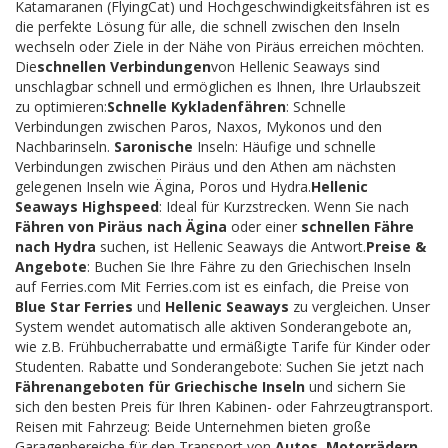
Katamaranen (FlyingCat) und Hochgeschwindigkeitsfähren ist es
die perfekte Lösung für alle, die schnell zwischen den Inseln
wechseln oder Ziele in der Nähe von Piräus erreichen möchten.
Die
schnellen Verbindungen
von Hellenic Seaways sind
unschlagbar schnell und ermöglichen es Ihnen, Ihre Urlaubszeit
zu optimieren:
Schnelle Kykladenfähren
: Schnelle
Verbindungen zwischen Paros, Naxos, Mykonos und den
Nachbarinseln.
Saronische
Inseln: Häufige und schnelle
Verbindungen zwischen Piräus und den Athen am nächsten
gelegenen Inseln wie Ägina, Poros und Hydra.
Hellenic
Seaways Highspeed
: Ideal für Kurzstrecken. Wenn Sie nach
Fähren von Piräus nach Ägina
oder einer
schnellen Fähre
nach Hydra
suchen, ist Hellenic Seaways die Antwort.
Preise &
Angebote
: Buchen Sie Ihre Fähre zu den Griechischen Inseln
auf Ferries.com Mit Ferries.com ist es einfach, die Preise von
Blue Star Ferries
und
Hellenic Seaways
zu vergleichen. Unser
System wendet automatisch alle aktiven Sonderangebote an,
wie z.B. Frühbucherrabatte und ermäßigte Tarife für Kinder oder
Studenten. Rabatte und Sonderangebote: Suchen Sie jetzt nach
Fährenangeboten für Griechische Inseln
und sichern Sie
sich den besten Preis für Ihren Kabinen- oder Fahrzeugtransport.
Reisen mit Fahrzeug: Beide Unternehmen bieten große
Garagenbereiche für den Transport von
Autos, Motorrädern