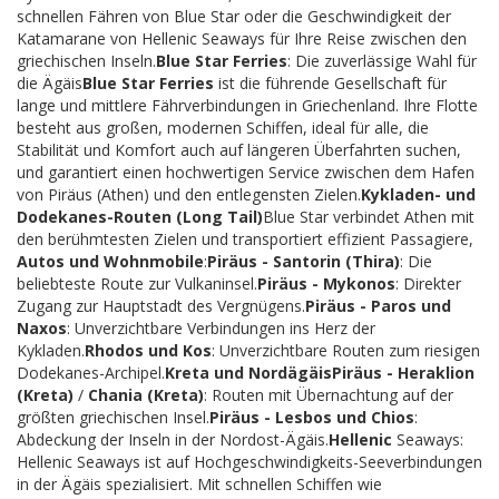
schnellen Fähren von Blue Star oder die Geschwindigkeit der
Katamarane von Hellenic Seaways für Ihre Reise zwischen den
griechischen Inseln.
Blue Star Ferries
: Die zuverlässige Wahl für
die Ägäis
Blue Star Ferries
ist die führende Gesellschaft für
lange und mittlere Fährverbindungen in Griechenland. Ihre Flotte
besteht aus großen, modernen Schiffen, ideal für alle, die
Stabilität und Komfort auch auf längeren Überfahrten suchen,
und garantiert einen hochwertigen Service zwischen dem Hafen
von Piräus (Athen) und den entlegensten Zielen.
Kykladen- und
Dodekanes-Routen (Long Tail)
Blue Star verbindet Athen mit
den berühmtesten Zielen und transportiert effizient Passagiere,
Autos und Wohnmobile
:
Piräus - Santorin (Thira)
: Die
beliebteste Route zur Vulkaninsel.
Piräus - Mykonos
: Direkter
Zugang zur Hauptstadt des Vergnügens.
Piräus - Paros und
Naxos
: Unverzichtbare Verbindungen ins Herz der
Kykladen.
Rhodos und Kos
: Unverzichtbare Routen zum riesigen
Dodekanes-Archipel.
Kreta und Nordägäis
Piräus - Heraklion
(Kreta)
/
Chania (Kreta)
: Routen mit Übernachtung auf der
größten griechischen Insel.
Piräus - Lesbos und Chios
:
Abdeckung der Inseln in der Nordost-Ägäis.
Hellenic
Seaways:
Hellenic Seaways ist auf Hochgeschwindigkeits-Seeverbindungen
in der Ägäis spezialisiert. Mit schnellen Schiffen wie