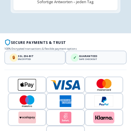
Sofortige Antworten – jeden Tag.
SECURE PAYMENTS & TRUST
100% Encrypted transactions & flexible payment options
SSL 256-BIT
GUARANTEED
🔒
✓
ENCRYPTED
SAFE CHECKOUT