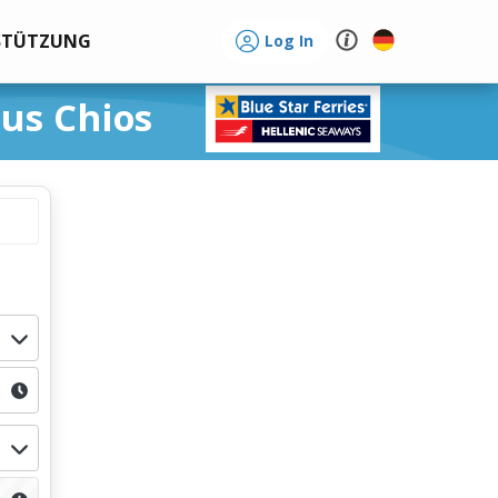
STÜTZUNG
Log In
äus Chios