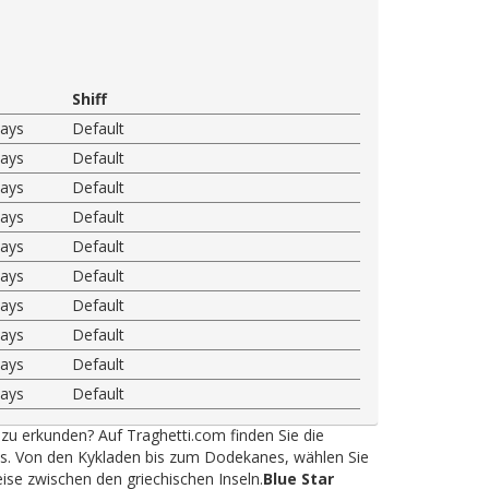
Shiff
ways
Default
ways
Default
ways
Default
ways
Default
ways
Default
ways
Default
ways
Default
ways
Default
ways
Default
ways
Default
 zu erkunden? Auf Traghetti.com finden Sie die
ys. Von den Kykladen bis zum Dodekanes, wählen Sie
eise zwischen den griechischen Inseln.
Blue Star