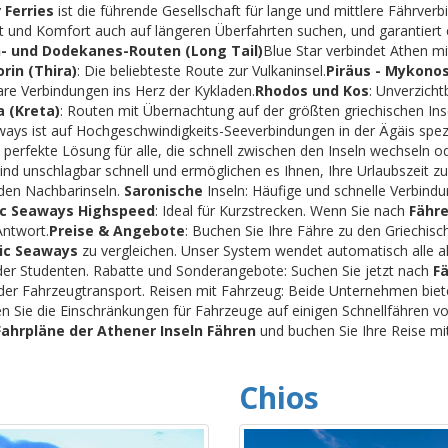
 Ferries
ist die führende Gesellschaft für lange und mittlere Fährverb
lität und Komfort auch auf längeren Überfahrten suchen, und garantie
- und Dodekanes-Routen (Long Tail)
Blue Star verbindet Athen mi
orin (Thira)
: Die beliebteste Route zur Vulkaninsel.
Piräus - Mykono
are Verbindungen ins Herz der Kykladen.
Rhodos und Kos
: Unverzich
a (Kreta)
: Routen mit Übernachtung auf der größten griechischen Inse
ays ist auf Hochgeschwindigkeits-Seeverbindungen in der Ägäis spezia
 perfekte Lösung für alle, die schnell zwischen den Inseln wechseln o
ind unschlagbar schnell und ermöglichen es Ihnen, Ihre Urlaubszeit zu
den Nachbarinseln.
Saronische
Inseln: Häufige und schnelle Verbin
ic Seaways Highspeed
: Ideal für Kurzstrecken. Wenn Sie nach
Fähre
Antwort.
Preise & Angebote
: Buchen Sie Ihre Fähre zu den Griechisc
nic Seaways
zu vergleichen. Unser System wendet automatisch alle a
der Studenten. Rabatte und Sonderangebote: Suchen Sie jetzt nach
F
- oder Fahrzeugtransport. Reisen mit Fahrzeug: Beide Unternehmen bi
n Sie die Einschränkungen für Fahrzeuge auf einigen Schnellfähren vo
Fahrpläne der Athener Inseln Fähren
und buchen Sie Ihre Reise mit
Chios