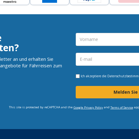
e
ten?
etter an und erhalten Sie
angebote für Fährreisen zum
Ich akzeptiere die
Datenschutzbestim
Melden Sie
This site is protected by reCAPTCHA and the
and
app
Google Privacy Policy
Terms of Service