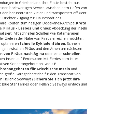
indungen in Griechenland. Ihre Flotte besteht aus
rt einen hochwertigen Service zwischen dem Hafen von
t den berühmtesten Zielen und transportiert effizient
s
: Direkter Zugang zur Hauptstadt des
tbare Routen zum riesigen Dodekanes-Archipel.
Kreta
l.
Piräus - Lesbos und Chios
: Abdeckung der Inseln
lisiert. Mit schnellen Schiffen wie Katamaranen
der Ziele in der Nähe von Piräus erreichen möchten.
 optimieren:
Schnelle Kykladenfähren
: Schnelle
dungen zwischen Piräus und den Athen am nächsten
n von Piräus nach Ägina
oder einer
schnellen
hen Inseln auf Ferries.com Mit Ferries.com ist es
ktiven Sonderangebote an, wie z.B.
ährenangeboten für Griechische Inseln
und
eten große Garagenbereiche für den Transport von
n Hellenic Seaways).
Sichern Sie sich jetzt Ihre
 Blue Star Ferries oder Hellenic Seaways einfach und