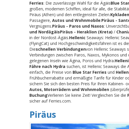
Ferries
: Die zuverlässige Wahl für die Ägäis
Blue Star
großen, modernen Schiffen, ideal für alle, die Stabi
Piräus (Athen) und den entlegensten Zielen.
Kykladen
Passagiere,
Autos und Wohnmobile
:
Piräus - Sant
Vergnügens.
Piräus - Paros und Naxos
: Unverzichtb
und Nordägäis
Piräus - Heraklion (Kreta)
/
Chani
in der Nordost-Ägäis.
Hellenic
Seaways: Hellenic Seaw
(FlyingCat) und Hochgeschwindigkeitsfähren ist es die
Die
schnellen Verbindungen
von Hellenic Seaways s
Verbindungen zwischen Paros, Naxos, Mykonos und 
gelegenen Inseln wie Ägina, Poros und Hydra.
Hellen
Fähre nach Hydra
suchen, ist Hellenic Seaways die 
einfach, die Preise von
Blue Star Ferries
und
Helle
Frühbucherrabatte und ermäßigte Tarife für Kinder o
sichern Sie sich den besten Preis für Ihren Kabinen
Autos, Motorrädern und Wohnmobilen
(überprüfe
Buchung
Verlieren Sie keine Zeit! Vergleichen Sie die
sicher auf Ferries.com.
Piräus