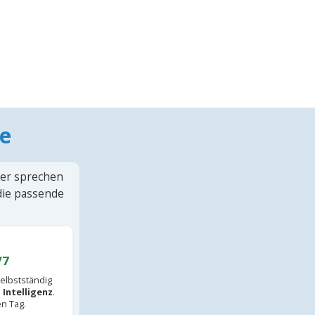
e
ter sprechen
 die passende
/7
elbstständig
 Intelligenz
.
en Tag.