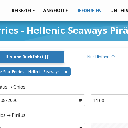
REISEZIELE
ANGEBOTE
REEDEREIEN
UNTER
ries - Hellenic Seaways Pir
Hin-und Rückfahrt
Nur Hinfahrt
e Star Ferries - Hellenic Seaways