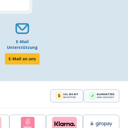
E-Mail
Unterstützung
E-Mail an uns
SSL 256-BIT
GUARANTEED
🔒
✓
ENCRYPTED
SAFE CHECKOUT