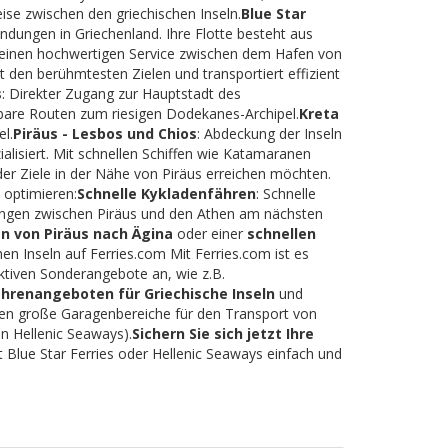
eise zwischen den griechischen Inseln.
Blue Star
indungen in Griechenland. Ihre Flotte besteht aus
rt einen hochwertigen Service zwischen dem Hafen von
t den berühmtesten Zielen und transportiert effizient
s
: Direkter Zugang zur Hauptstadt des
tbare Routen zum riesigen Dodekanes-Archipel.
Kreta
l.
Piräus - Lesbos und Chios
: Abdeckung der Inseln
lisiert. Mit schnellen Schiffen wie Katamaranen
der Ziele in der Nähe von Piräus erreichen möchten.
 optimieren:
Schnelle Kykladenfähren
: Schnelle
dungen zwischen Piräus und den Athen am nächsten
n von Piräus nach Ägina
oder einer
schnellen
hen Inseln auf Ferries.com Mit Ferries.com ist es
ktiven Sonderangebote an, wie z.B.
ährenangeboten für Griechische Inseln
und
eten große Garagenbereiche für den Transport von
n Hellenic Seaways).
Sichern Sie sich jetzt Ihre
 Blue Star Ferries oder Hellenic Seaways einfach und