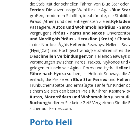
die Stabilität der schnellen Fähren von Blue Star ode
Ferries
: Die zuverlässige Wahl für die Ägäis
Blue Star
großen, modernen Schiffen, ideal für alle, die Stabi
Piräus (Athen) und den entlegensten Zielen.
Kykladen
Passagiere,
Autos und Wohnmobile
:
Piräus - Sant
Vergnügens.
Piräus - Paros und Naxos
: Unverzichtb
und Nordägäis
Piräus - Heraklion (Kreta)
/
Chani
in der Nordost-Ägäis.
Hellenic
Seaways: Hellenic Seaw
(FlyingCat) und Hochgeschwindigkeitsfähren ist es die
Die
schnellen Verbindungen
von Hellenic Seaways s
Verbindungen zwischen Paros, Naxos, Mykonos und 
gelegenen Inseln wie Ägina, Poros und Hydra.
Hellen
Fähre nach Hydra
suchen, ist Hellenic Seaways die 
einfach, die Preise von
Blue Star Ferries
und
Helle
Frühbucherrabatte und ermäßigte Tarife für Kinder o
sichern Sie sich den besten Preis für Ihren Kabinen
Autos, Motorrädern und Wohnmobilen
(überprüfe
Buchung
Verlieren Sie keine Zeit! Vergleichen Sie die
sicher auf Ferries.com.
Porto Heli