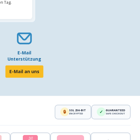
en Tag.
E-Mail
Unterstützung
E-Mail an uns
SSL 256-BIT
GUARANTEED
🔒
✓
ENCRYPTED
SAFE CHECKOUT