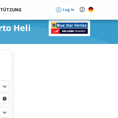
STÜTZUNG
Log In
rto Heli