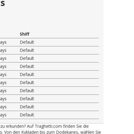
us
Shiff
ways
Default
ways
Default
ways
Default
ways
Default
ways
Default
ways
Default
ways
Default
ways
Default
ways
Default
ways
Default
 zu erkunden? Auf Traghetti.com finden Sie die
ys. Von den Kykladen bis zum Dodekanes, wählen Sie