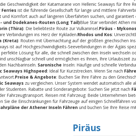
r die Geschwindigkeit der Katamarane von Hellenic Seaways für Ihre R
 Ferries
ist die führende Gesellschaft für lange und mittlere Fährverb
lität und Komfort auch auf längeren Überfahrten suchen, und garantie
- und Dodekanes-Routen (Long Tail)
Blue Star verbindet Athen mi
orin (Thira)
: Die beliebteste Route zur Vulkaninsel.
Piräus - Mykono
are Verbindungen ins Herz der Kykladen.
Rhodos und Kos
: Unverzich
a (Kreta)
: Routen mit Übernachtung auf der größten griechischen Inse
ays ist auf Hochgeschwindigkeits-Seeverbindungen in der Ägäis spezia
 perfekte Lösung für alle, die schnell zwischen den Inseln wechseln o
ind unschlagbar schnell und ermöglichen es Ihnen, Ihre Urlaubszeit zu
den Nachbarinseln.
Saronische
Inseln: Häufige und schnelle Verbin
ic Seaways Highspeed
: Ideal für Kurzstrecken. Wenn Sie nach
Fähre
Antwort.
Preise & Angebote
: Buchen Sie Ihre Fähre zu den Griechisc
nic Seaways
zu vergleichen. Unser System wendet automatisch alle a
der Studenten. Rabatte und Sonderangebote: Suchen Sie jetzt nach
F
- oder Fahrzeugtransport. Reisen mit Fahrzeug: Beide Unternehmen bi
n Sie die Einschränkungen für Fahrzeuge auf einigen Schnellfähren vo
Fahrpläne der Athener Inseln Fähren
und buchen Sie Ihre Reise mit
Piräus