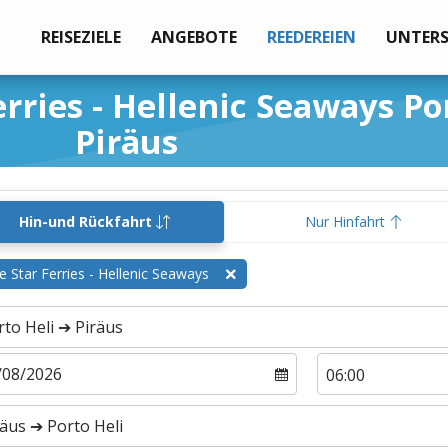
REISEZIELE
ANGEBOTE
REEDEREIEN
UNTER
rries - Hellenic Seaways Po
Piräus
Hin-und Rückfahrt
Nur Hinfahrt
e Star Ferries - Hellenic Seaways