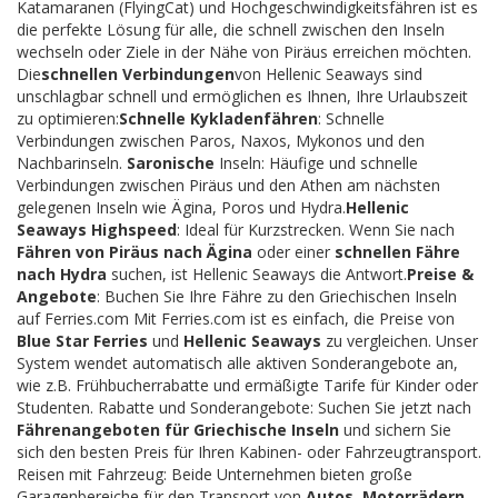
Katamaranen (FlyingCat) und Hochgeschwindigkeitsfähren ist es
die perfekte Lösung für alle, die schnell zwischen den Inseln
wechseln oder Ziele in der Nähe von Piräus erreichen möchten.
Die
schnellen Verbindungen
von Hellenic Seaways sind
unschlagbar schnell und ermöglichen es Ihnen, Ihre Urlaubszeit
zu optimieren:
Schnelle Kykladenfähren
: Schnelle
Verbindungen zwischen Paros, Naxos, Mykonos und den
Nachbarinseln.
Saronische
Inseln: Häufige und schnelle
Verbindungen zwischen Piräus und den Athen am nächsten
gelegenen Inseln wie Ägina, Poros und Hydra.
Hellenic
Seaways Highspeed
: Ideal für Kurzstrecken. Wenn Sie nach
Fähren von Piräus nach Ägina
oder einer
schnellen Fähre
nach Hydra
suchen, ist Hellenic Seaways die Antwort.
Preise &
Angebote
: Buchen Sie Ihre Fähre zu den Griechischen Inseln
auf Ferries.com Mit Ferries.com ist es einfach, die Preise von
Blue Star Ferries
und
Hellenic Seaways
zu vergleichen. Unser
System wendet automatisch alle aktiven Sonderangebote an,
wie z.B. Frühbucherrabatte und ermäßigte Tarife für Kinder oder
Studenten. Rabatte und Sonderangebote: Suchen Sie jetzt nach
Fährenangeboten für Griechische Inseln
und sichern Sie
sich den besten Preis für Ihren Kabinen- oder Fahrzeugtransport.
Reisen mit Fahrzeug: Beide Unternehmen bieten große
Garagenbereiche für den Transport von
Autos, Motorrädern