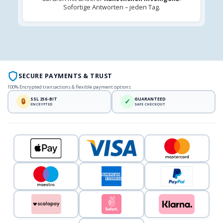
Sofortige Antworten – jeden Tag.
SECURE PAYMENTS & TRUST
100% Encrypted transactions & flexible payment options
SSL 256-BIT
GUARANTEED
🔒
✓
ENCRYPTED
SAFE CHECKOUT