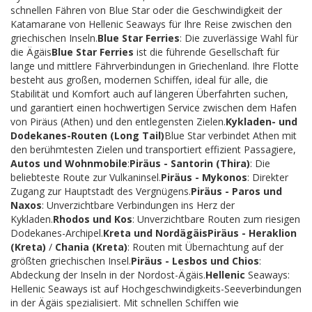
schnellen Fähren von Blue Star oder die Geschwindigkeit der
Katamarane von Hellenic Seaways für Ihre Reise zwischen den
griechischen Inseln.
Blue Star Ferries
: Die zuverlässige Wahl für
die Ägäis
Blue Star Ferries
ist die führende Gesellschaft für
lange und mittlere Fährverbindungen in Griechenland. Ihre Flotte
besteht aus großen, modernen Schiffen, ideal für alle, die
Stabilität und Komfort auch auf längeren Überfahrten suchen,
und garantiert einen hochwertigen Service zwischen dem Hafen
von Piräus (Athen) und den entlegensten Zielen.
Kykladen- und
Dodekanes-Routen (Long Tail)
Blue Star verbindet Athen mit
den berühmtesten Zielen und transportiert effizient Passagiere,
Autos und Wohnmobile
:
Piräus - Santorin (Thira)
: Die
beliebteste Route zur Vulkaninsel.
Piräus - Mykonos
: Direkter
Zugang zur Hauptstadt des Vergnügens.
Piräus - Paros und
Naxos
: Unverzichtbare Verbindungen ins Herz der
Kykladen.
Rhodos und Kos
: Unverzichtbare Routen zum riesigen
Dodekanes-Archipel.
Kreta und Nordägäis
Piräus - Heraklion
(Kreta)
/
Chania (Kreta)
: Routen mit Übernachtung auf der
größten griechischen Insel.
Piräus - Lesbos und Chios
:
Abdeckung der Inseln in der Nordost-Ägäis.
Hellenic
Seaways:
Hellenic Seaways ist auf Hochgeschwindigkeits-Seeverbindungen
in der Ägäis spezialisiert. Mit schnellen Schiffen wie