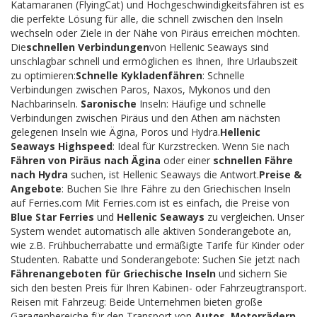
Katamaranen (FlyingCat) und Hochgeschwindigkeitsfähren ist es
die perfekte Lösung für alle, die schnell zwischen den Inseln
wechseln oder Ziele in der Nähe von Piräus erreichen möchten.
Die
schnellen Verbindungen
von Hellenic Seaways sind
unschlagbar schnell und ermöglichen es Ihnen, Ihre Urlaubszeit
zu optimieren:
Schnelle Kykladenfähren
: Schnelle
Verbindungen zwischen Paros, Naxos, Mykonos und den
Nachbarinseln.
Saronische
Inseln: Häufige und schnelle
Verbindungen zwischen Piräus und den Athen am nächsten
gelegenen Inseln wie Ägina, Poros und Hydra.
Hellenic
Seaways Highspeed
: Ideal für Kurzstrecken. Wenn Sie nach
Fähren von Piräus nach Ägina
oder einer
schnellen Fähre
nach Hydra
suchen, ist Hellenic Seaways die Antwort.
Preise &
Angebote
: Buchen Sie Ihre Fähre zu den Griechischen Inseln
auf Ferries.com Mit Ferries.com ist es einfach, die Preise von
Blue Star Ferries
und
Hellenic Seaways
zu vergleichen. Unser
System wendet automatisch alle aktiven Sonderangebote an,
wie z.B. Frühbucherrabatte und ermäßigte Tarife für Kinder oder
Studenten. Rabatte und Sonderangebote: Suchen Sie jetzt nach
Fährenangeboten für Griechische Inseln
und sichern Sie
sich den besten Preis für Ihren Kabinen- oder Fahrzeugtransport.
Reisen mit Fahrzeug: Beide Unternehmen bieten große
Garagenbereiche für den Transport von
Autos, Motorrädern