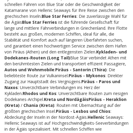
schnellen Fähren von Blue Star oder die Geschwindigkeit der
Katamarane von Hellenic Seaways für Ihre Reise zwischen den
griechischen Inseln.
Blue Star Ferries
: Die zuverlässige Wahl für
die Ägäis
Blue Star Ferries
ist die führende Gesellschaft für
lange und mittlere Fährverbindungen in Griechenland. Ihre Flotte
besteht aus großen, modernen Schiffen, ideal für alle, die
Stabilität und Komfort auch auf längeren Überfahrten suchen,
und garantiert einen hochwertigen Service zwischen dem Hafen
von Piräus (Athen) und den entlegensten Zielen.
Kykladen- und
Dodekanes-Routen (Long Tail)
Blue Star verbindet Athen mit
den berühmtesten Zielen und transportiert effizient Passagiere,
Autos und Wohnmobile
:
Piräus - Santorin (Thira)
: Die
beliebteste Route zur Vulkaninsel.
Piräus - Mykonos
: Direkter
Zugang zur Hauptstadt des Vergnügens.
Piräus - Paros und
Naxos
: Unverzichtbare Verbindungen ins Herz der
Kykladen.
Rhodos und Kos
: Unverzichtbare Routen zum riesigen
Dodekanes-Archipel.
Kreta und Nordägäis
Piräus - Heraklion
(Kreta)
/
Chania (Kreta)
: Routen mit Übernachtung auf der
größten griechischen Insel.
Piräus - Lesbos und Chios
:
Abdeckung der Inseln in der Nordost-Ägäis.
Hellenic
Seaways:
Hellenic Seaways ist auf Hochgeschwindigkeits-Seeverbindungen
in der Ägäis spezialisiert. Mit schnellen Schiffen wie