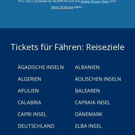
This site is protected by reCAPTCHA and the
and
Google Privacy Policy
apply.
Terms of Service
Tickets für Fähren: Reiseziele
ÄGADISCHE INSELN
ALBANIEN
ALGERIEN
ÄOLISCHEN INSELN
APULIEN
BALEAREN
CALABRIA
CAPRAIA INSEL
CAPRI INSEL
DÄNEMARK
DEUTSCHLAND
ELBA INSEL