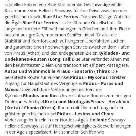
schnellen Fähren von Blue Star oder die Geschwindigkeit der
Katamarane von Hellenic Seaways für Ihre Reise zwischen den
griechischen Inseln.
Blue Star Ferries
: Die zuverlässige Wahl für
die Ägäis
Blue Star Ferries
ist die führende Gesellschaft für
lange und mittlere Fährverbindungen in Griechenland. Ihre Flotte
besteht aus großen, modernen Schiffen, ideal für alle, die
Stabilität und Komfort auch auf längeren Überfahrten suchen,
und garantiert einen hochwertigen Service zwischen dem Hafen
von Piräus (Athen) und den entlegensten Zielen.
Kykladen- und
Dodekanes-Routen (Long Tail)
Blue Star verbindet Athen mit
den berühmtesten Zielen und transportiert effizient Passagiere,
Autos und Wohnmobile
:
Piräus - Santorin (Thira)
: Die
beliebteste Route zur Vulkaninsel.
Piräus - Mykonos
: Direkter
Zugang zur Hauptstadt des Vergnügens.
Piräus - Paros und
Naxos
: Unverzichtbare Verbindungen ins Herz der
Kykladen.
Rhodos und Kos
: Unverzichtbare Routen zum riesigen
Dodekanes-Archipel.
Kreta und Nordägäis
Piräus - Heraklion
(Kreta)
/
Chania (Kreta)
: Routen mit Übernachtung auf der
größten griechischen Insel.
Piräus - Lesbos und Chios
:
Abdeckung der Inseln in der Nordost-Ägäis.
Hellenic
Seaways:
Hellenic Seaways ist auf Hochgeschwindigkeits-Seeverbindungen
in der Ägäis spezialisiert. Mit schnellen Schiffen wie