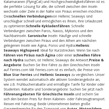
Katamaranen (FlyingCat) und Hochgeschwindigkeitsfähren ist es
die perfekte Lösung für alle, die schnell zwischen den Inseln
wechseln oder Ziele in der Nähe von Piräus erreichen möchten.
Die
schnellen Verbindungen
von Hellenic Seaways sind
unschlagbar schnell und ermöglichen es Ihnen, Ihre Urlaubszeit
zu optimieren:
Schnelle Kykladenfähren
: Schnelle
Verbindungen zwischen Paros, Naxos, Mykonos und den
Nachbarinseln.
Saronische
Inseln: Häufige und schnelle
Verbindungen zwischen Piräus und den Athen am nächsten
gelegenen Inseln wie Ägina, Poros und Hydra.
Hellenic
Seaways Highspeed
: Ideal für Kurzstrecken. Wenn Sie nach
Fähren von Piräus nach Ägina
oder einer
schnellen Fähre
nach Hydra
suchen, ist Hellenic Seaways die Antwort.
Preise &
Angebote
: Buchen Sie Ihre Fähre zu den Griechischen Inseln
auf Ferries.com Mit Ferries.com ist es einfach, die Preise von
Blue Star Ferries
und
Hellenic Seaways
zu vergleichen. Unser
System wendet automatisch alle aktiven Sonderangebote an,
wie z.B. Frühbucherrabatte und ermäßigte Tarife für Kinder oder
Studenten. Rabatte und Sonderangebote: Suchen Sie jetzt nach
Fährenangeboten für Griechische Inseln
und sichern Sie
sich den besten Preis für Ihren Kabinen- oder Fahrzeugtransport.
Reisen mit Fahrzeug: Beide Unternehmen bieten große
Garagenbereiche für den Transport von
Autos, Motorrädern