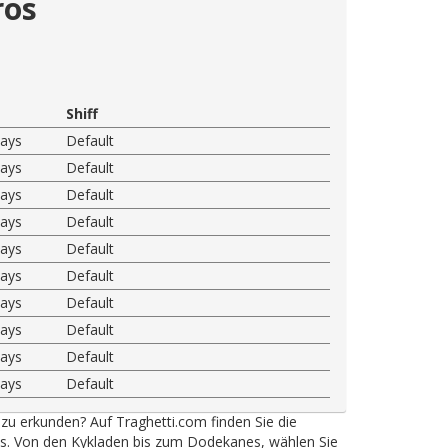
ros
Shiff
ways
Default
ways
Default
ways
Default
ways
Default
ways
Default
ways
Default
ways
Default
ways
Default
ways
Default
ways
Default
 zu erkunden? Auf Traghetti.com finden Sie die
ys. Von den Kykladen bis zum Dodekanes, wählen Sie