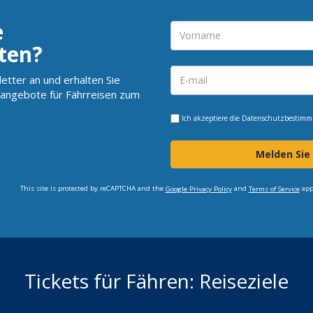
e
ten?
etter an und erhalten Sie
angebote für Fährreisen zum
Ich akzeptiere die
Datenschutzbestim
Melden Sie
This site is protected by reCAPTCHA and the
and
app
Google Privacy Policy
Terms of Service
Tickets für Fähren: Reiseziele