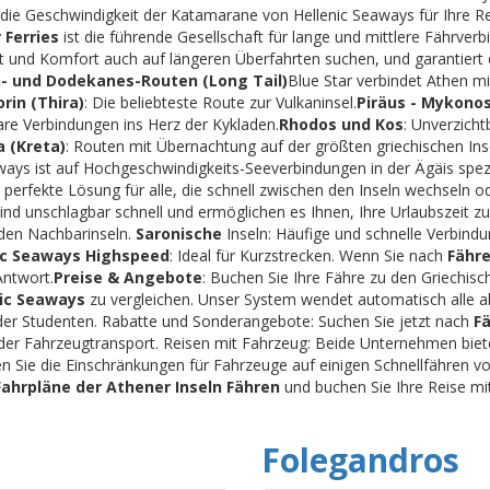
r die Geschwindigkeit der Katamarane von Hellenic Seaways für Ihre R
 Ferries
ist die führende Gesellschaft für lange und mittlere Fährverb
lität und Komfort auch auf längeren Überfahrten suchen, und garantie
- und Dodekanes-Routen (Long Tail)
Blue Star verbindet Athen mi
orin (Thira)
: Die beliebteste Route zur Vulkaninsel.
Piräus - Mykono
are Verbindungen ins Herz der Kykladen.
Rhodos und Kos
: Unverzich
a (Kreta)
: Routen mit Übernachtung auf der größten griechischen Inse
ays ist auf Hochgeschwindigkeits-Seeverbindungen in der Ägäis spezia
 perfekte Lösung für alle, die schnell zwischen den Inseln wechseln o
ind unschlagbar schnell und ermöglichen es Ihnen, Ihre Urlaubszeit zu
den Nachbarinseln.
Saronische
Inseln: Häufige und schnelle Verbin
ic Seaways Highspeed
: Ideal für Kurzstrecken. Wenn Sie nach
Fähre
Antwort.
Preise & Angebote
: Buchen Sie Ihre Fähre zu den Griechisc
nic Seaways
zu vergleichen. Unser System wendet automatisch alle a
der Studenten. Rabatte und Sonderangebote: Suchen Sie jetzt nach
F
- oder Fahrzeugtransport. Reisen mit Fahrzeug: Beide Unternehmen bi
n Sie die Einschränkungen für Fahrzeuge auf einigen Schnellfähren vo
Fahrpläne der Athener Inseln Fähren
und buchen Sie Ihre Reise mit
Folegandros