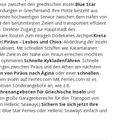
eise zwischen den griechischen Inseln.
Blue Star
indungen in Griechenland. Ihre Flotte besteht aus
rt einen hochwertigen Service zwischen dem Hafen von
t den berühmtesten Zielen und transportiert effizient
s
: Direkter Zugang zur Hauptstadt des
tbare Routen zum riesigen Dodekanes-Archipel.
Kreta
l.
Piräus - Lesbos und Chios
: Abdeckung der Inseln
lisiert. Mit schnellen Schiffen wie Katamaranen
der Ziele in der Nähe von Piräus erreichen möchten.
 optimieren:
Schnelle Kykladenfähren
: Schnelle
dungen zwischen Piräus und den Athen am nächsten
n von Piräus nach Ägina
oder einer
schnellen
hen Inseln auf Ferries.com Mit Ferries.com ist es
ktiven Sonderangebote an, wie z.B.
ährenangeboten für Griechische Inseln
und
eten große Garagenbereiche für den Transport von
n Hellenic Seaways).
Sichern Sie sich jetzt Ihre
 Blue Star Ferries oder Hellenic Seaways einfach und