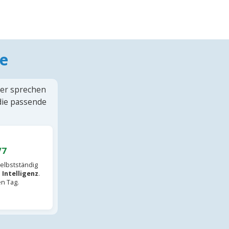
e
ter sprechen
 die passende
/7
elbstständig
 Intelligenz
.
en Tag.