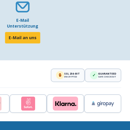
E-Mail
Unterstützung
E-Mail an uns
SSL 256-BIT
GUARANTEED
🔒
✓
ENCRYPTED
SAFE CHECKOUT