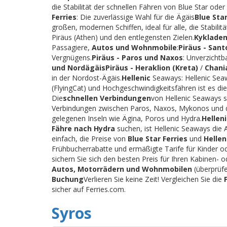
die Stabilität der schnellen Fähren von Blue Star ode
Ferries
: Die zuverlässige Wahl für die Ägäis
Blue Star
großen, modernen Schiffen, ideal für alle, die Stabi
Piräus (Athen) und den entlegensten Zielen.
Kykladen
Passagiere,
Autos und Wohnmobile
:
Piräus - Sant
Vergnügens.
Piräus - Paros und Naxos
: Unverzichtb
und Nordägäis
Piräus - Heraklion (Kreta)
/
Chani
in der Nordost-Ägäis.
Hellenic
Seaways: Hellenic Seaw
(FlyingCat) und Hochgeschwindigkeitsfähren ist es die
Die
schnellen Verbindungen
von Hellenic Seaways s
Verbindungen zwischen Paros, Naxos, Mykonos und 
gelegenen Inseln wie Ägina, Poros und Hydra.
Hellen
Fähre nach Hydra
suchen, ist Hellenic Seaways die 
einfach, die Preise von
Blue Star Ferries
und
Helle
Frühbucherrabatte und ermäßigte Tarife für Kinder o
sichern Sie sich den besten Preis für Ihren Kabinen
Autos, Motorrädern und Wohnmobilen
(überprüfe
Buchung
Verlieren Sie keine Zeit! Vergleichen Sie die
sicher auf Ferries.com.
Syros