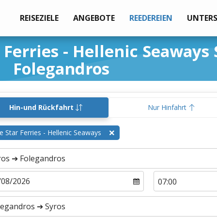
REISEZIELE
ANGEBOTE
REEDEREIEN
UNTER
 Ferries - Hellenic Seaways 
Folegandros
Hin-und Rückfahrt
Nur Hinfahrt
e Star Ferries - Hellenic Seaways