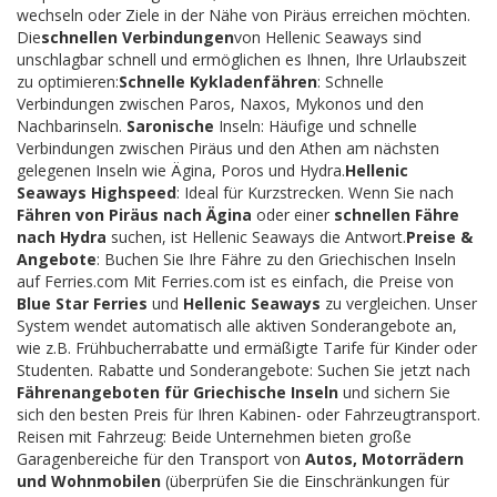
wechseln oder Ziele in der Nähe von Piräus erreichen möchten.
Die
schnellen Verbindungen
von Hellenic Seaways sind
unschlagbar schnell und ermöglichen es Ihnen, Ihre Urlaubszeit
zu optimieren:
Schnelle Kykladenfähren
: Schnelle
Verbindungen zwischen Paros, Naxos, Mykonos und den
Nachbarinseln.
Saronische
Inseln: Häufige und schnelle
Verbindungen zwischen Piräus und den Athen am nächsten
gelegenen Inseln wie Ägina, Poros und Hydra.
Hellenic
Seaways Highspeed
: Ideal für Kurzstrecken. Wenn Sie nach
Fähren von Piräus nach Ägina
oder einer
schnellen Fähre
nach Hydra
suchen, ist Hellenic Seaways die Antwort.
Preise &
Angebote
: Buchen Sie Ihre Fähre zu den Griechischen Inseln
auf Ferries.com Mit Ferries.com ist es einfach, die Preise von
Blue Star Ferries
und
Hellenic Seaways
zu vergleichen. Unser
System wendet automatisch alle aktiven Sonderangebote an,
wie z.B. Frühbucherrabatte und ermäßigte Tarife für Kinder oder
Studenten. Rabatte und Sonderangebote: Suchen Sie jetzt nach
Fährenangeboten für Griechische Inseln
und sichern Sie
sich den besten Preis für Ihren Kabinen- oder Fahrzeugtransport.
Reisen mit Fahrzeug: Beide Unternehmen bieten große
Garagenbereiche für den Transport von
Autos, Motorrädern
und Wohnmobilen
(überprüfen Sie die Einschränkungen für