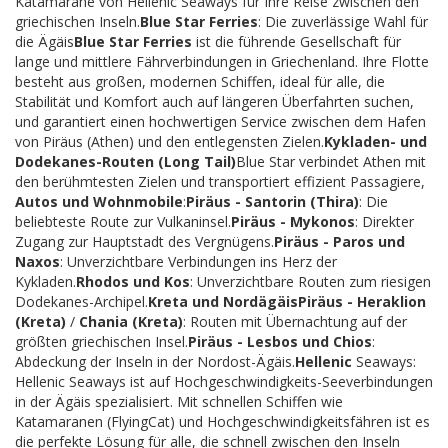
Katamarane von Hellenic Seaways für Ihre Reise zwischen den
griechischen Inseln.
Blue Star Ferries
: Die zuverlässige Wahl für
die Ägäis
Blue Star Ferries
ist die führende Gesellschaft für
lange und mittlere Fährverbindungen in Griechenland. Ihre Flotte
besteht aus großen, modernen Schiffen, ideal für alle, die
Stabilität und Komfort auch auf längeren Überfahrten suchen,
und garantiert einen hochwertigen Service zwischen dem Hafen
von Piräus (Athen) und den entlegensten Zielen.
Kykladen- und
Dodekanes-Routen (Long Tail)
Blue Star verbindet Athen mit
den berühmtesten Zielen und transportiert effizient Passagiere,
Autos und Wohnmobile
:
Piräus - Santorin (Thira)
: Die
beliebteste Route zur Vulkaninsel.
Piräus - Mykonos
: Direkter
Zugang zur Hauptstadt des Vergnügens.
Piräus - Paros und
Naxos
: Unverzichtbare Verbindungen ins Herz der
Kykladen.
Rhodos und Kos
: Unverzichtbare Routen zum riesigen
Dodekanes-Archipel.
Kreta und Nordägäis
Piräus - Heraklion
(Kreta)
/
Chania (Kreta)
: Routen mit Übernachtung auf der
größten griechischen Insel.
Piräus - Lesbos und Chios
:
Abdeckung der Inseln in der Nordost-Ägäis.
Hellenic
Seaways:
Hellenic Seaways ist auf Hochgeschwindigkeits-Seeverbindungen
in der Ägäis spezialisiert. Mit schnellen Schiffen wie
Katamaranen (FlyingCat) und Hochgeschwindigkeitsfähren ist es
die perfekte Lösung für alle, die schnell zwischen den Inseln