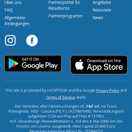
Über uns
Partnerportal für
Angebote
Reisebüros
FAQ
Reiseziele
Partnerprogramm
Allgemeine
News
Bedingungen
This site is protected by reCAPTCHA and the Google
and
Privacy Policy
apply.
Terms of Service
Der Verwalter aller Fährebuchungen ist::
F&F srl
, via Tosco
Romagnola, 1603 - Cascina (PI). P.I. 01279870495, Veranstaltungsort
aufgelisten CCIA von Pisa auf Platz # 137953.
AUT. Verwaltungs-/Reiseaktivitäten n. 154 des 4. Mai 2000 von der
Provinz von Livorno ausgestellt. Aktie Capital 20.800 Euro;
Versicherungspolice Allianz Nr. 732864315