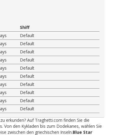
Shiff
ways
Default
ways
Default
ways
Default
ways
Default
ways
Default
ways
Default
ways
Default
ways
Default
ways
Default
ways
Default
 zu erkunden? Auf Traghetti.com finden Sie die
ys. Von den Kykladen bis zum Dodekanes, wählen Sie
eise zwischen den griechischen Inseln.
Blue Star