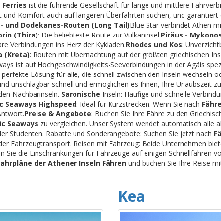
 Ferries
ist die führende Gesellschaft für lange und mittlere Fährverb
lität und Komfort auch auf längeren Überfahrten suchen, und garantie
- und Dodekanes-Routen (Long Tail)
Blue Star verbindet Athen mi
orin (Thira)
: Die beliebteste Route zur Vulkaninsel.
Piräus - Mykono
are Verbindungen ins Herz der Kykladen.
Rhodos und Kos
: Unverzich
a (Kreta)
: Routen mit Übernachtung auf der größten griechischen Inse
ays ist auf Hochgeschwindigkeits-Seeverbindungen in der Ägäis spezia
 perfekte Lösung für alle, die schnell zwischen den Inseln wechseln o
ind unschlagbar schnell und ermöglichen es Ihnen, Ihre Urlaubszeit zu
den Nachbarinseln.
Saronische
Inseln: Häufige und schnelle Verbin
ic Seaways Highspeed
: Ideal für Kurzstrecken. Wenn Sie nach
Fähre
Antwort.
Preise & Angebote
: Buchen Sie Ihre Fähre zu den Griechisc
nic Seaways
zu vergleichen. Unser System wendet automatisch alle a
der Studenten. Rabatte und Sonderangebote: Suchen Sie jetzt nach
F
- oder Fahrzeugtransport. Reisen mit Fahrzeug: Beide Unternehmen bi
n Sie die Einschränkungen für Fahrzeuge auf einigen Schnellfähren vo
Fahrpläne der Athener Inseln Fähren
und buchen Sie Ihre Reise mit
Kea