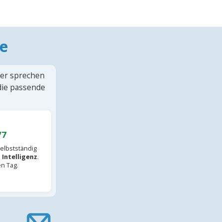
e
ter sprechen
 die passende
/7
elbstständig
 Intelligenz
.
en Tag.