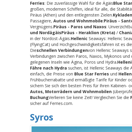
Ferries
: Die zuverlässige Wahl für die Ägäis
Blue Star
großen, modernen Schiffen, ideal für alle, die Stabi
Piräus (Athen) und den entlegensten Zielen.
Kykladen
Passagiere,
Autos und Wohnmobile
:
Piräus - Sant
Vergnügens.
Piräus - Paros und Naxos
: Unverzichtb
und Nordägäis
Piräus - Heraklion (Kreta)
/
Chani
in der Nordost-Ägäis.
Hellenic
Seaways: Hellenic Seaw
(FlyingCat) und Hochgeschwindigkeitsfähren ist es die
Die
schnellen Verbindungen
von Hellenic Seaways s
Verbindungen zwischen Paros, Naxos, Mykonos und 
gelegenen Inseln wie Ägina, Poros und Hydra.
Hellen
Fähre nach Hydra
suchen, ist Hellenic Seaways die 
einfach, die Preise von
Blue Star Ferries
und
Helle
Frühbucherrabatte und ermäßigte Tarife für Kinder o
sichern Sie sich den besten Preis für Ihren Kabinen
Autos, Motorrädern und Wohnmobilen
(überprüfe
Buchung
Verlieren Sie keine Zeit! Vergleichen Sie die
sicher auf Ferries.com.
Syros