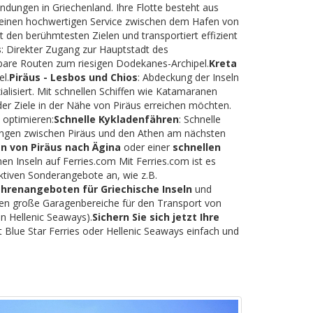
indungen in Griechenland. Ihre Flotte besteht aus
rt einen hochwertigen Service zwischen dem Hafen von
t den berühmtesten Zielen und transportiert effizient
s
: Direkter Zugang zur Hauptstadt des
tbare Routen zum riesigen Dodekanes-Archipel.
Kreta
l.
Piräus - Lesbos und Chios
: Abdeckung der Inseln
lisiert. Mit schnellen Schiffen wie Katamaranen
der Ziele in der Nähe von Piräus erreichen möchten.
 optimieren:
Schnelle Kykladenfähren
: Schnelle
dungen zwischen Piräus und den Athen am nächsten
n von Piräus nach Ägina
oder einer
schnellen
hen Inseln auf Ferries.com Mit Ferries.com ist es
ktiven Sonderangebote an, wie z.B.
ährenangeboten für Griechische Inseln
und
eten große Garagenbereiche für den Transport von
n Hellenic Seaways).
Sichern Sie sich jetzt Ihre
 Blue Star Ferries oder Hellenic Seaways einfach und