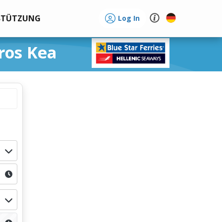
STÜTZUNG
Log In
ros Kea