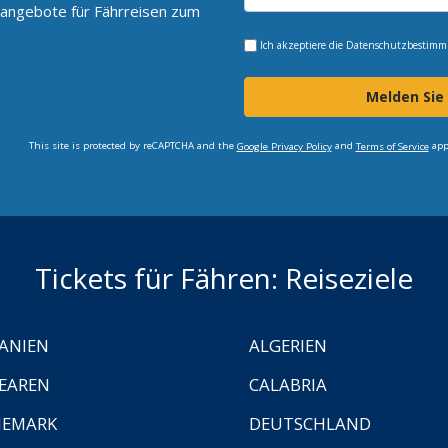
angebote für Fährreisen zum
Ich akzeptiere die
Datenschutzbestim
Melden Sie
This site is protected by reCAPTCHA and the
and
app
Google Privacy Policy
Terms of Service
Tickets für Fähren: Reiseziele
ANIEN
ALGERIEN
EAREN
CALABRIA
NEMARK
DEUTSCHLAND