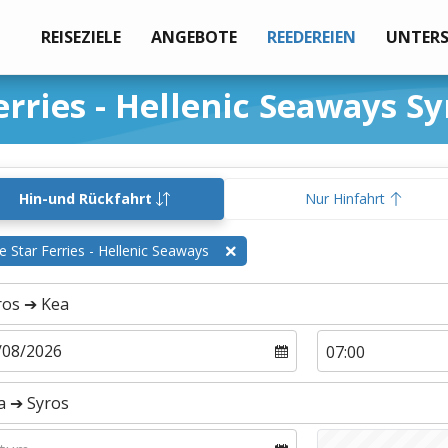
REISEZIELE
ANGEBOTE
REEDEREIEN
UNTER
erries - Hellenic Seaways Sy
Hin-und Rückfahrt
Nur Hinfahrt
e Star Ferries - Hellenic Seaways