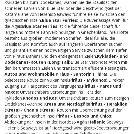
Kykladen bis zum Dodekanes, wählen Sie die Stabilität der
schnellen Fähren von Blue Star oder die Geschwindigkeit der
Katamarane von Hellenic Seaways für Ihre Reise zwischen den
griechischen Inseln.
Blue Star Ferries
: Die zuverlässige Wahl für
die Ägäis
Blue Star Ferries
ist die führende Gesellschaft für
lange und mittlere Fährverbindungen in Griechenland. Ihre Flotte
besteht aus großen, modernen Schiffen, ideal für alle, die
Stabilität und Komfort auch auf längeren Überfahrten suchen,
und garantiert einen hochwertigen Service zwischen dem Hafen
von Piräus (Athen) und den entlegensten Zielen.
Kykladen- und
Dodekanes-Routen (Long Tail)
Blue Star verbindet Athen mit
den berühmtesten Zielen und transportiert effizient Passagiere,
Autos und Wohnmobile
:
Piräus - Santorin (Thira)
: Die
beliebteste Route zur Vulkaninsel.
Piräus - Mykonos
: Direkter
Zugang zur Hauptstadt des Vergnügens.
Piräus - Paros und
Naxos
: Unverzichtbare Verbindungen ins Herz der
Kykladen.
Rhodos und Kos
: Unverzichtbare Routen zum riesigen
Dodekanes-Archipel.
Kreta und Nordägäis
Piräus - Heraklion
(Kreta)
/
Chania (Kreta)
: Routen mit Übernachtung auf der
größten griechischen Insel.
Piräus - Lesbos und Chios
:
Abdeckung der Inseln in der Nordost-Ägäis.
Hellenic
Seaways:
Hellenic Seaways ist auf Hochgeschwindigkeits-Seeverbindungen
in der Ägäis spezialisiert. Mit schnellen Schiffen wie