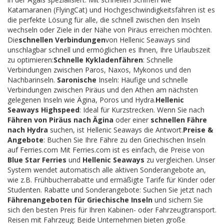
Katamaranen (FlyingCat) und Hochgeschwindigkeitsfähren ist es
die perfekte Lösung für alle, die schnell zwischen den Inseln
wechseln oder Ziele in der Nähe von Piräus erreichen möchten.
Die
schnellen Verbindungen
von Hellenic Seaways sind
unschlagbar schnell und ermöglichen es Ihnen, Ihre Urlaubszeit
zu optimieren:
Schnelle Kykladenfähren
: Schnelle
Verbindungen zwischen Paros, Naxos, Mykonos und den
Nachbarinseln.
Saronische
Inseln: Häufige und schnelle
Verbindungen zwischen Piräus und den Athen am nächsten
gelegenen Inseln wie Ägina, Poros und Hydra.
Hellenic
Seaways Highspeed
: Ideal für Kurzstrecken. Wenn Sie nach
Fähren von Piräus nach Ägina
oder einer
schnellen Fähre
nach Hydra
suchen, ist Hellenic Seaways die Antwort.
Preise &
Angebote
: Buchen Sie Ihre Fähre zu den Griechischen Inseln
auf Ferries.com Mit Ferries.com ist es einfach, die Preise von
Blue Star Ferries
und
Hellenic Seaways
zu vergleichen. Unser
System wendet automatisch alle aktiven Sonderangebote an,
wie z.B. Frühbucherrabatte und ermäßigte Tarife für Kinder oder
Studenten. Rabatte und Sonderangebote: Suchen Sie jetzt nach
Fährenangeboten für Griechische Inseln
und sichern Sie
sich den besten Preis für Ihren Kabinen- oder Fahrzeugtransport.
Reisen mit Fahrzeug: Beide Unternehmen bieten große