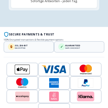
Sofortige Antworten – jeden Tag.
SECURE PAYMENTS & TRUST
100% Encrypted transactions & flexible payment options
SSL 256-BIT
GUARANTEED
🔒
✓
ENCRYPTED
SAFE CHECKOUT