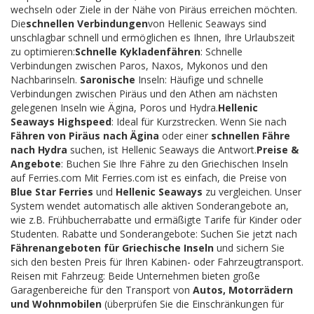
wechseln oder Ziele in der Nähe von Piräus erreichen möchten.
Die
schnellen Verbindungen
von Hellenic Seaways sind
unschlagbar schnell und ermöglichen es Ihnen, Ihre Urlaubszeit
zu optimieren:
Schnelle Kykladenfähren
: Schnelle
Verbindungen zwischen Paros, Naxos, Mykonos und den
Nachbarinseln.
Saronische
Inseln: Häufige und schnelle
Verbindungen zwischen Piräus und den Athen am nächsten
gelegenen Inseln wie Ägina, Poros und Hydra.
Hellenic
Seaways Highspeed
: Ideal für Kurzstrecken. Wenn Sie nach
Fähren von Piräus nach Ägina
oder einer
schnellen Fähre
nach Hydra
suchen, ist Hellenic Seaways die Antwort.
Preise &
Angebote
: Buchen Sie Ihre Fähre zu den Griechischen Inseln
auf Ferries.com Mit Ferries.com ist es einfach, die Preise von
Blue Star Ferries
und
Hellenic Seaways
zu vergleichen. Unser
System wendet automatisch alle aktiven Sonderangebote an,
wie z.B. Frühbucherrabatte und ermäßigte Tarife für Kinder oder
Studenten. Rabatte und Sonderangebote: Suchen Sie jetzt nach
Fährenangeboten für Griechische Inseln
und sichern Sie
sich den besten Preis für Ihren Kabinen- oder Fahrzeugtransport.
Reisen mit Fahrzeug: Beide Unternehmen bieten große
Garagenbereiche für den Transport von
Autos, Motorrädern
und Wohnmobilen
(überprüfen Sie die Einschränkungen für