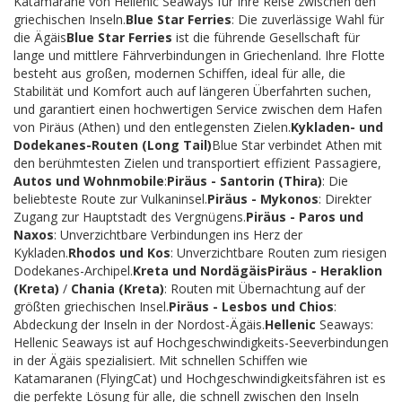
Katamarane von Hellenic Seaways für Ihre Reise zwischen den
griechischen Inseln.
Blue Star Ferries
: Die zuverlässige Wahl für
die Ägäis
Blue Star Ferries
ist die führende Gesellschaft für
lange und mittlere Fährverbindungen in Griechenland. Ihre Flotte
besteht aus großen, modernen Schiffen, ideal für alle, die
Stabilität und Komfort auch auf längeren Überfahrten suchen,
und garantiert einen hochwertigen Service zwischen dem Hafen
von Piräus (Athen) und den entlegensten Zielen.
Kykladen- und
Dodekanes-Routen (Long Tail)
Blue Star verbindet Athen mit
den berühmtesten Zielen und transportiert effizient Passagiere,
Autos und Wohnmobile
:
Piräus - Santorin (Thira)
: Die
beliebteste Route zur Vulkaninsel.
Piräus - Mykonos
: Direkter
Zugang zur Hauptstadt des Vergnügens.
Piräus - Paros und
Naxos
: Unverzichtbare Verbindungen ins Herz der
Kykladen.
Rhodos und Kos
: Unverzichtbare Routen zum riesigen
Dodekanes-Archipel.
Kreta und Nordägäis
Piräus - Heraklion
(Kreta)
/
Chania (Kreta)
: Routen mit Übernachtung auf der
größten griechischen Insel.
Piräus - Lesbos und Chios
:
Abdeckung der Inseln in der Nordost-Ägäis.
Hellenic
Seaways:
Hellenic Seaways ist auf Hochgeschwindigkeits-Seeverbindungen
in der Ägäis spezialisiert. Mit schnellen Schiffen wie
Katamaranen (FlyingCat) und Hochgeschwindigkeitsfähren ist es
die perfekte Lösung für alle, die schnell zwischen den Inseln