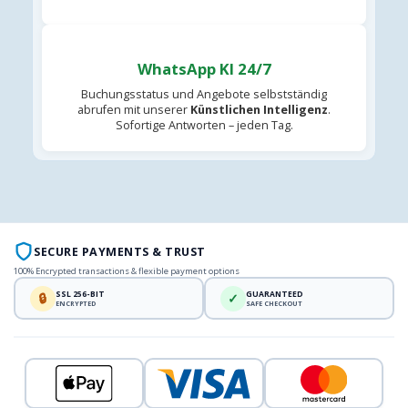
WhatsApp KI 24/7
Buchungsstatus und Angebote selbstständig
abrufen mit unserer
Künstlichen Intelligenz
.
Sofortige Antworten – jeden Tag.
SECURE PAYMENTS & TRUST
100% Encrypted transactions & flexible payment options
SSL 256-BIT
GUARANTEED
🔒
✓
ENCRYPTED
SAFE CHECKOUT