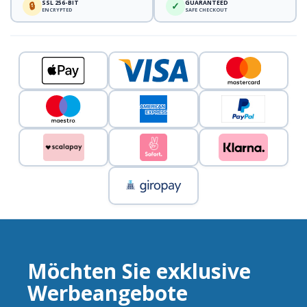
SSL 256-BIT
GUARANTEED
🔒
✓
ENCRYPTED
SAFE CHECKOUT
Möchten Sie exklusive
Werbeangebote