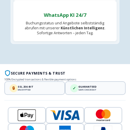
WhatsApp KI 24/7
Buchungsstatus und Angebote selbstständig
abrufen mit unserer
Künstlichen Intelligenz
.
Sofortige Antworten – jeden Tag.
SECURE PAYMENTS & TRUST
100% Encrypted transactions & flexible payment options
SSL 256-BIT
GUARANTEED
🔒
✓
ENCRYPTED
SAFE CHECKOUT