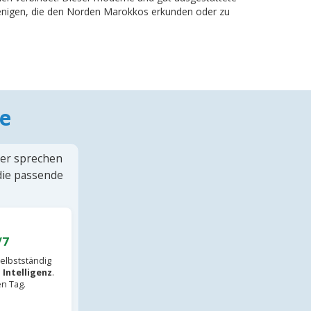
ejenigen, die den Norden Marokkos erkunden oder zu
e
ter sprechen
 die passende
/7
elbstständig
 Intelligenz
.
en Tag.