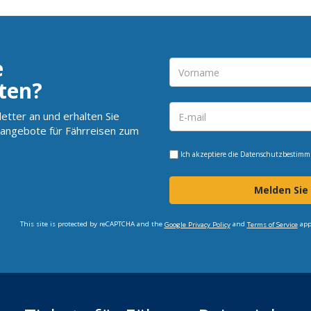
e
ten?
etter an und erhalten Sie
angebote für Fährreisen zum
Ich akzeptiere die
Datenschutzbestim
Melden Sie
This site is protected by reCAPTCHA and the
and
app
Google Privacy Policy
Terms of Service