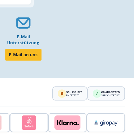
E-Mail
Unterstützung
E-Mail an uns
SSL 256-BIT
GUARANTEED
🔒
✓
ENCRYPTED
SAFE CHECKOUT