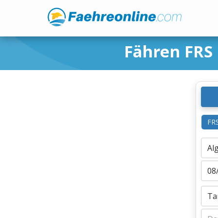
Fähren FRS
FR