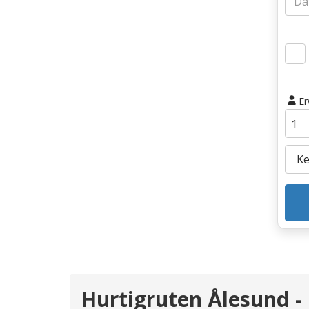
E
Hurtigruten Ålesund -