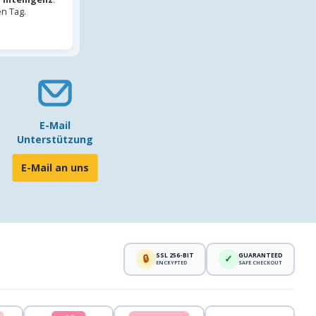
en Tag.
E-Mail
Unterstützung
E-Mail an uns
SSL 256-BIT
GUARANTEED
🔒
✓
ENCRYPTED
SAFE CHECKOUT