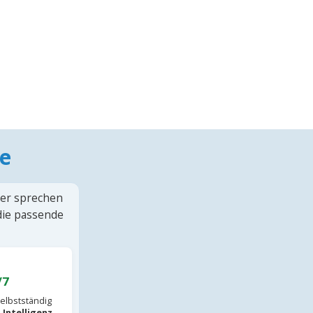
e
ter sprechen
 die passende
/7
elbstständig
 Intelligenz
.