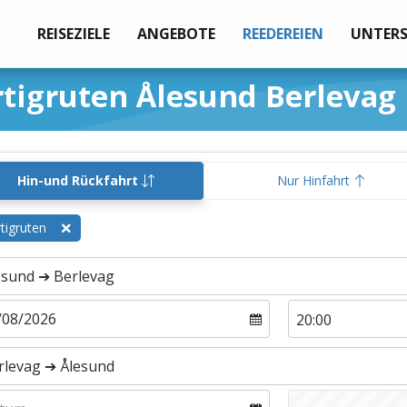
REISEZIELE
ANGEBOTE
REEDEREIEN
UNTER
tigruten Ålesund Berlevag
Hin-und Rückfahrt
Nur Hinfahrt
tigruten