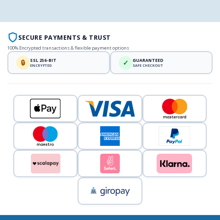
SECURE PAYMENTS & TRUST
100% Encrypted transactions & flexible payment options
SSL 256-BIT
GUARANTEED
🔒
✓
ENCRYPTED
SAFE CHECKOUT