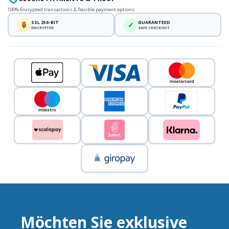
100% Encrypted transactions & flexible payment options
SSL 256-BIT
GUARANTEED
🔒
✓
ENCRYPTED
SAFE CHECKOUT
Möchten Sie exklusive