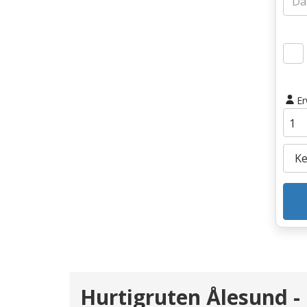
E
Hurtigruten Ålesund -