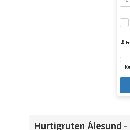
E
Hurtigruten Ålesund -