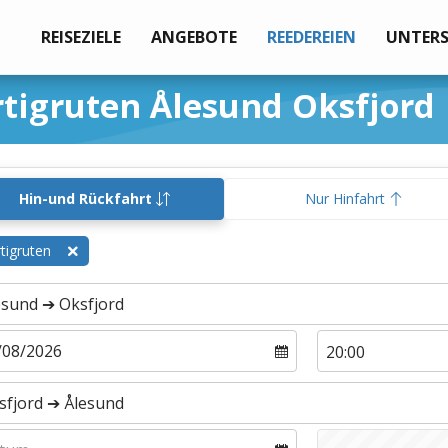
REISEZIELE
ANGEBOTE
REEDEREIEN
UNTER
tigruten Ålesund Oksfjord
Hin-und Rückfahrt
Nur Hinfahrt
tigruten