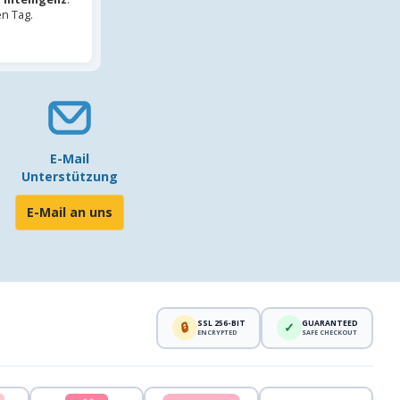
en Tag.
E-Mail
Unterstützung
E-Mail an uns
SSL 256-BIT
GUARANTEED
🔒
✓
ENCRYPTED
SAFE CHECKOUT