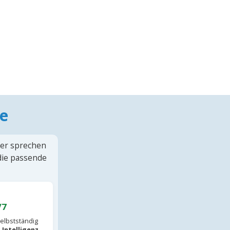
e
ter sprechen
 die passende
/7
elbstständig
 Intelligenz
.