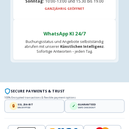
Sonntag:
10:00-13:00 und 15.30 bis 19.00
GANZJÄHRIG GEÖFFNET
WhatsApp KI 24/7
Buchungsstatus und Angebote selbstständig
abrufen mit unserer
Künstlichen Intelligenz
.
Sofortige Antworten – jeden Tag.
SECURE PAYMENTS & TRUST
100% Encrypted transactions & flexible payment options
SSL 256-BIT
GUARANTEED
🔒
✓
ENCRYPTED
SAFE CHECKOUT