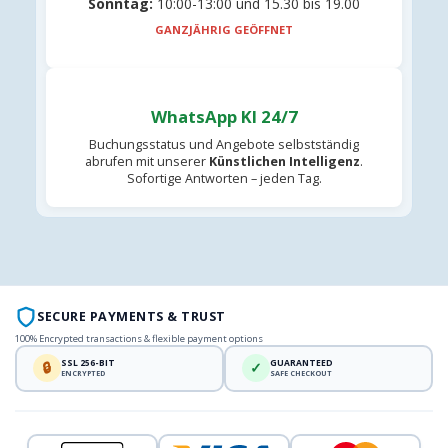
Sonntag:
10:00-13:00 und 15.30 bis 19.00
GANZJÄHRIG GEÖFFNET
WhatsApp KI 24/7
Buchungsstatus und Angebote selbstständig
abrufen mit unserer
Künstlichen Intelligenz
.
Sofortige Antworten – jeden Tag.
SECURE PAYMENTS & TRUST
100% Encrypted transactions & flexible payment options
SSL 256-BIT
GUARANTEED
🔒
✓
ENCRYPTED
SAFE CHECKOUT