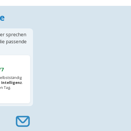
e
ter sprechen
 die passende
/7
elbstständig
 Intelligenz
.
en Tag.