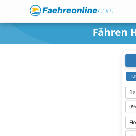
Fähren H
Hur