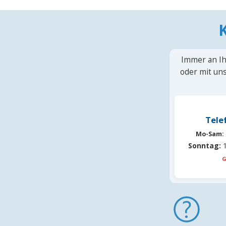
Immer an Ih
oder mit uns
Tele
Mo-Sam:
Sonntag:
1
G