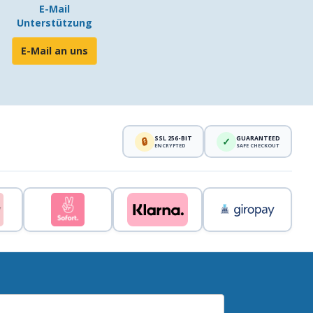
E-Mail
Unterstützung
E-Mail an uns
SSL 256-BIT
GUARANTEED
🔒
✓
ENCRYPTED
SAFE CHECKOUT