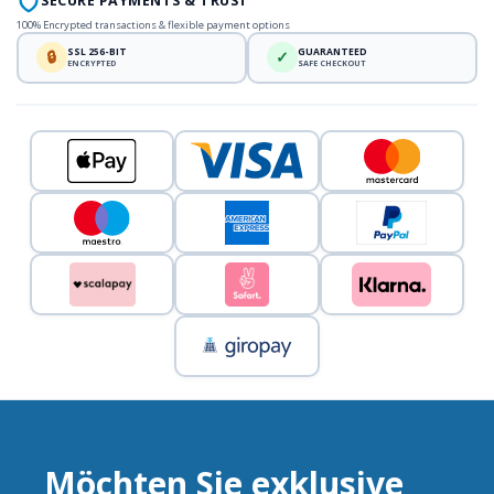
SECURE PAYMENTS & TRUST
100% Encrypted transactions & flexible payment options
SSL 256-BIT
GUARANTEED
🔒
✓
ENCRYPTED
SAFE CHECKOUT
Möchten Sie exklusive