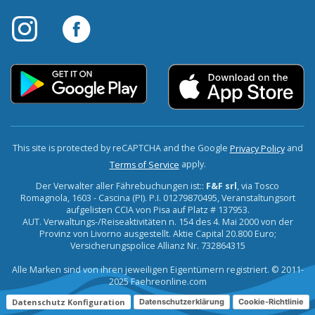
This site is protected by reCAPTCHA and the Google
and
Privacy Policy
apply.
Terms of Service
Der Verwalter aller Fährebuchungen ist::
F&F srl
, via Tosco
Romagnola, 1603 - Cascina (PI). P.I. 01279870495, Veranstaltungsort
aufgelisten CCIA von Pisa auf Platz # 137953.
AUT. Verwaltungs-/Reiseaktivitäten n. 154 des 4. Mai 2000 von der
Provinz von Livorno ausgestellt. Aktie Capital 20.800 Euro;
Versicherungspolice Allianz Nr. 732864315
Alle Marken sind von ihren jeweiligen Eigentümern registriert. © 2011-
2025 Faehreonline.com
Datenschutz Konfiguration
Datenschutzerklärung
Cookie-Richtlinie