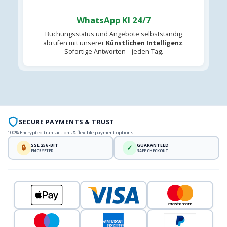
WhatsApp KI 24/7
Buchungsstatus und Angebote selbstständig
abrufen mit unserer
Künstlichen Intelligenz
.
Sofortige Antworten – jeden Tag.
SECURE PAYMENTS & TRUST
100% Encrypted transactions & flexible payment options
SSL 256-BIT
GUARANTEED
🔒
✓
ENCRYPTED
SAFE CHECKOUT