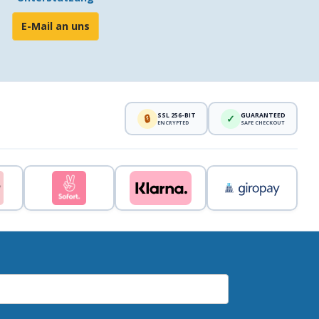
E-Mail an uns
SSL 256-BIT
GUARANTEED
🔒
✓
ENCRYPTED
SAFE CHECKOUT