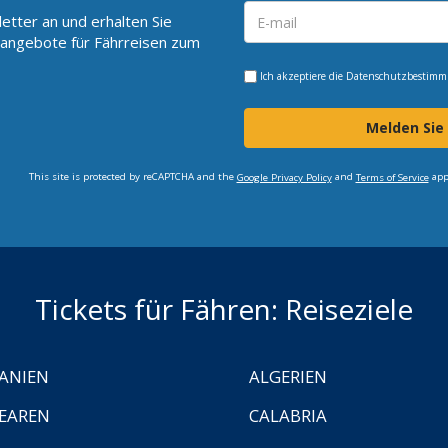
etter an und erhalten Sie
angebote für Fährreisen zum
Ich akzeptiere die
Datenschutzbestim
Melden Sie
This site is protected by reCAPTCHA and the
and
app
Google Privacy Policy
Terms of Service
Tickets für Fähren: Reiseziele
ANIEN
ALGERIEN
EAREN
CALABRIA