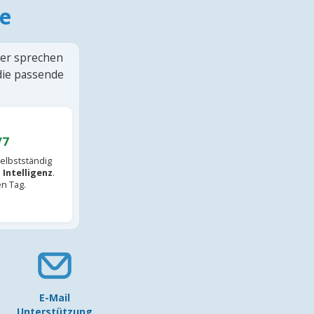
e
ter sprechen
 die passende
/7
elbstständig
 Intelligenz
.
en Tag.
E-Mail
Unterstützung