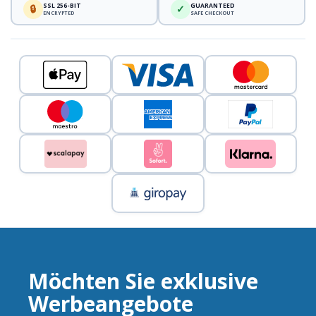
SSL 256-BIT
GUARANTEED
🔒
✓
ENCRYPTED
SAFE CHECKOUT
Möchten Sie exklusive
Werbeangebote